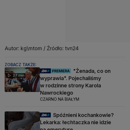
Autor: kg\mtom / Źródło: tvn24
ZOBACZ TAKŻE:
"Żenada, co on
PREMIERA
27 min
wyprawia". Pojechaliśmy
w rodzinne strony Karola
Nawrockiego
CZARNO NA BIAŁYM
Spóźnieni kochankowie?
Lekarka: łechtaczka nie idzie
na emeryturę