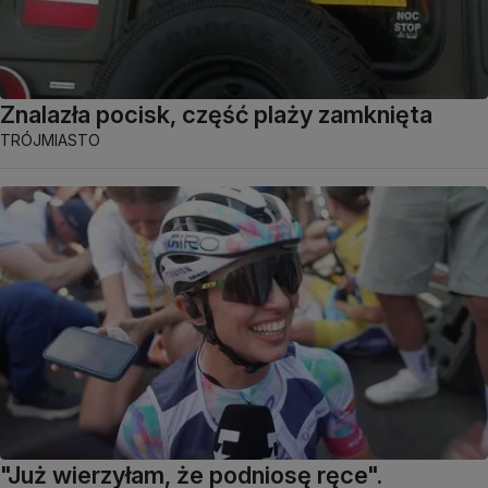
Znalazła pocisk, część plaży zamknięta
TRÓJMIASTO
"Już wierzyłam, że podniosę ręce".