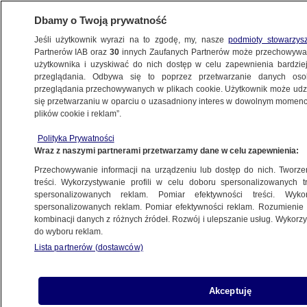
Dbamy o Twoją prywatność
Jeśli użytkownik wyrazi na to zgodę, my, nasze
podmioty stowarzys
Partnerów IAB oraz
30
innych Zaufanych Partnerów może przechowywa
użytkownika i uzyskiwać do nich dostęp w celu zapewnienia bardzi
przeglądania. Odbywa się to poprzez przetwarzanie danych os
przeglądania przechowywanych w plikach cookie. Użytkownik może udzie
POLSKA
się przetwarzaniu w oparciu o uzasadniony interes w dowolnym momencie
plików cookie i reklam”.
Rosja zwiększa arsenał jądrowy. "Mamy
Polityka Prywatności
powód do niepokoju"
Wraz z naszymi partnerami przetwarzamy dane w celu zapewnienia:
Przechowywanie informacji na urządzeniu lub dostęp do nich. Tworzeni
17.06.2015, 09:46
Aktualizacja:
17.06.2015, 09:48
treści. Wykorzystywanie profili w celu doboru spersonalizowanych tr
spersonalizowanych reklam. Pomiar efektywności treści. Wyko
spersonalizowanych reklam. Pomiar efektywności reklam. Rozumienie o
Udostępnij
kombinacji danych z różnych źródeł. Rozwój i ulepszanie usług. Wykor
do wyboru reklam.
Lista partnerów (dostawców)
Akceptuję