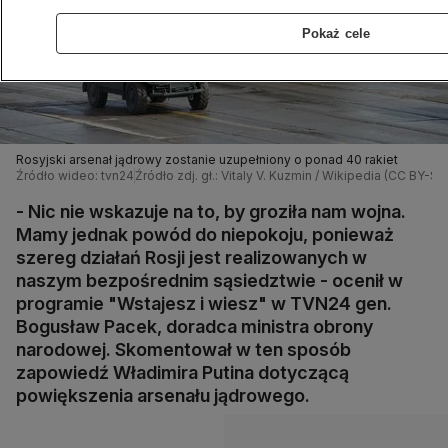
Pokaż cele
Rosyjski arsenał jądrowy zostanie uzupełniony o ponad 40 rakiet
Źródło wideo: tvn24
Źródło zdj. gł.: Vitaly V. Kuzmin / Wikipedia (CC BY-SA
- Nic nie wskazuje na to, by groziła nam wojna.
Mamy jednak powód do niepokoju, ponieważ
szereg działań Rosji jest realizowanych w
naszym bezpośrednim sąsiedztwie - ocenił w
programie "Wstajesz i wiesz" w TVN24 gen.
Bogusław Pacek, doradca ministra obrony
narodowej. Skomentował w ten sposób
zapowiedź Władimira Putina dotyczącą
powiększenia arsenału jądrowego.