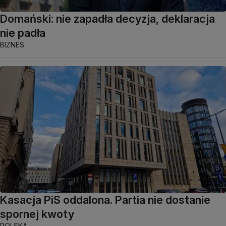
Domański: nie zapadła decyzja, deklaracja
nie padła
BIZNES
Kasacja PiS oddalona. Partia nie dostanie
spornej kwoty
POLSKA