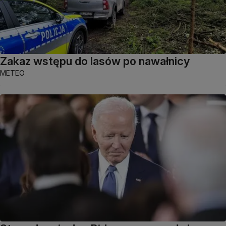
Zakaz wstępu do lasów po nawałnicy
METEO