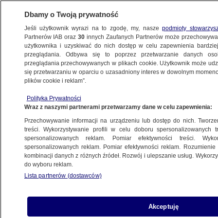
Dbamy o Twoją prywatność
Jeśli użytkownik wyrazi na to zgodę, my, nasze
podmioty stowarzys
Partnerów IAB oraz
30
innych Zaufanych Partnerów może przechowywa
użytkownika i uzyskiwać do nich dostęp w celu zapewnienia bardzi
przeglądania. Odbywa się to poprzez przetwarzanie danych os
przeglądania przechowywanych w plikach cookie. Użytkownik może udzie
POLSKA
się przetwarzaniu w oparciu o uzasadniony interes w dowolnym momencie
plików cookie i reklam”.
Radio Józef przejmie słuchaczy Rydzyka?
Polityka Prywatności
Wraz z naszymi partnerami przetwarzamy dane w celu zapewnienia:
17.07.2007, 15:35
Aktualizacja:
17.07.2007, 15:36
Przechowywanie informacji na urządzeniu lub dostęp do nich. Tworzeni
treści. Wykorzystywanie profili w celu doboru spersonalizowanych tr
Udostępnij
spersonalizowanych reklam. Pomiar efektywności treści. Wyko
spersonalizowanych reklam. Pomiar efektywności reklam. Rozumienie o
kombinacji danych z różnych źródeł. Rozwój i ulepszanie usług. Wykor
Metropolita warszawski abp Kazimierz Nycz
do wyboru reklam.
chciałby, żeby Radio Józef trafiało do szerszego
Lista partnerów (dostawców)
grona odbiorców.
Akceptuję