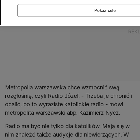
Pokaż cele
Metropolia warszawska chce wzmocnić swą
rozgłośnię, czyli Radio Józef. - Trzeba je chronić i
ocalić, bo to wyraziste katolickie radio - mówi
metropolita warszawski abp. Kazimierz Nycz.
Radio ma być nie tylko dla katolików. Mają się w
nim znaleźć także audycje dla niewierzących. W