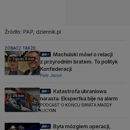
Źródło: PAP, dziennik.pl
ZOBACZ TAKŻE:
Machulski mówi o relacji
1 godz 6 min
z przyrodnim bratem. To polityk
Konfederacji
Piotr Jacoń
Katastrofa ubraniowa
25 min
narasta. Ekspertka bije na alarm
PODCAST O KOŃCU ŚWIATA MAGDY
ŁUCYAN
Była mózgiem operacji,