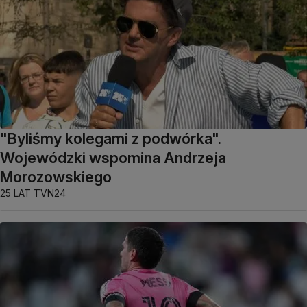
"Byliśmy kolegami z podwórka".
Wojewódzki wspomina Andrzeja
Morozowskiego
25 LAT TVN24