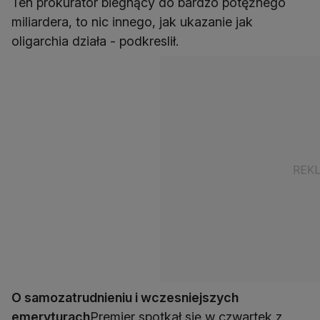
Ten prokurator biegnący do bardzo potężnego
miliardera, to nic innego, jak ukazanie jak
oligarchia działa - podkreslił.
O samozatrudnieniu i wczesniejszych
emeryturach
Premier spotkał się w czwartek z