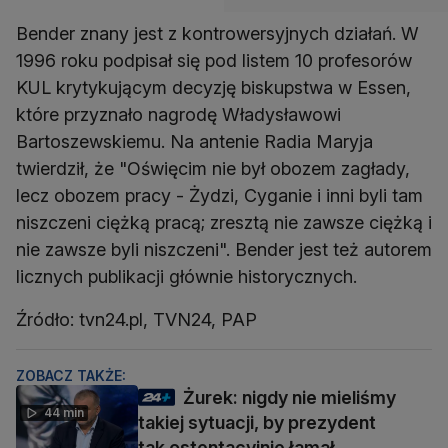
Bender znany jest z kontrowersyjnych działań. W
1996 roku podpisał się pod listem 10 profesorów
KUL krytykującym decyzję biskupstwa w Essen,
które przyznało nagrodę Władysławowi
Bartoszewskiemu. Na antenie Radia Maryja
twierdził, że "Oświęcim nie był obozem zagłady,
lecz obozem pracy - Żydzi, Cyganie i inni byli tam
niszczeni ciężką pracą; zresztą nie zawsze ciężką i
nie zawsze byli niszczeni". Bender jest też autorem
licznych publikacji głównie historycznych.
Źródło: tvn24.pl, TVN24, PAP
ZOBACZ TAKŻE:
Żurek: nigdy nie mieliśmy
44 min
takiej sytuacji, by prezydent
tak ostentacyjnie łamał