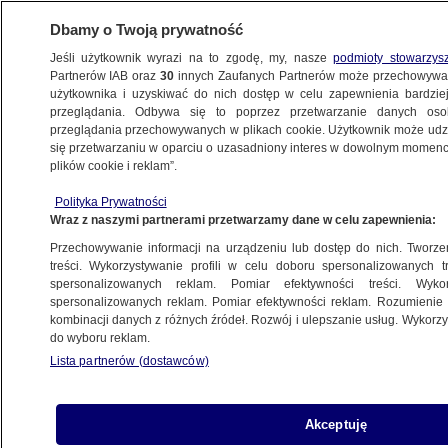
Dbamy o Twoją prywatność
Jeśli użytkownik wyrazi na to zgodę, my, nasze
podmioty stowarzys
Partnerów IAB oraz
30
innych Zaufanych Partnerów może przechowywa
użytkownika i uzyskiwać do nich dostęp w celu zapewnienia bardzi
przeglądania. Odbywa się to poprzez przetwarzanie danych os
przeglądania przechowywanych w plikach cookie. Użytkownik może udzie
POLSKA
się przetwarzaniu w oparciu o uzasadniony interes w dowolnym momencie
plików cookie i reklam”.
Premier: Bender kandydatem PiS
Polityka Prywatności
na senatora
Wraz z naszymi partnerami przetwarzamy dane w celu zapewnienia:
Przechowywanie informacji na urządzeniu lub dostęp do nich. Tworzeni
13.09.2007, 14:12
Aktualizacja:
13.09.2007, 14:13
treści. Wykorzystywanie profili w celu doboru spersonalizowanych tr
spersonalizowanych reklam. Pomiar efektywności treści. Wyko
spersonalizowanych reklam. Pomiar efektywności reklam. Rozumienie o
Udostępnij
kombinacji danych z różnych źródeł. Rozwój i ulepszanie usług. Wykor
do wyboru reklam.
Lista partnerów (dostawców)
Akceptuję