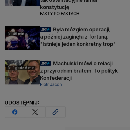
konstytucję
FAKTY PO FAKTACH
Była mózgiem operacji,
45 min
a później zaginęła z fortuną.
"Istnieje jeden konkretny trop"
Machulski mówi o relacji
1 godz 6 min
z przyrodnim bratem. To polityk
Konfederacji
Piotr Jacoń
UDOSTĘPNIJ: