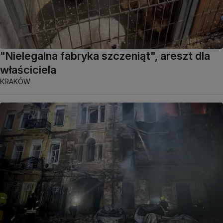
"Nielegalna fabryka szczeniąt", areszt dla
właściciela
KRAKÓW