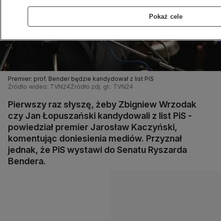
Pokaż cele
Premier: prof. Bender będzie kandydował z list PiS
Źródło wideo: TVN24
Źródło zdj. gł.: TVN24
Pierwszy raz słyszę, żeby Zbigniew Wrzodak
czy Jan Łopuszański kandydowali z list PiS -
powiedział premier Jarosław Kaczyński,
komentując doniesienia mediów. Przyznał
jednak, że PiS wystawi do Senatu Ryszarda
Bendera.