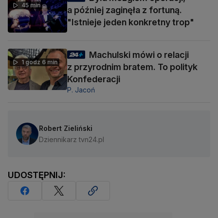
45 min
a później zaginęła z fortuną.
"Istnieje jeden konkretny trop"
Machulski mówi o relacji
1 godz 6 min
z przyrodnim bratem. To polityk
Konfederacji
P. Jacoń
Robert Zieliński
Dziennikarz tvn24.pl
UDOSTĘPNIJ: