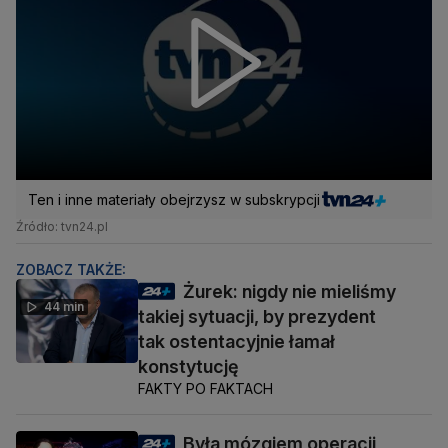
Ten i inne materiały obejrzysz w subskrypcji
Źródło: tvn24.pl
ZOBACZ TAKŻE:
Żurek: nigdy nie mieliśmy
44 min
takiej sytuacji, by prezydent
tak ostentacyjnie łamał
konstytucję
FAKTY PO FAKTACH
Była mózgiem operacji,