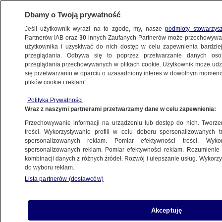
Dbamy o Twoją prywatność
Jeśli użytkownik wyrazi na to zgodę, my, nasze
podmioty stowarzys
Partnerów IAB oraz
30
innych Zaufanych Partnerów może przechowywa
użytkownika i uzyskiwać do nich dostęp w celu zapewnienia bardzi
przeglądania. Odbywa się to poprzez przetwarzanie danych os
przeglądania przechowywanych w plikach cookie. Użytkownik może udzie
POLSKA
się przetwarzaniu w oparciu o uzasadniony interes w dowolnym momencie
plików cookie i reklam”.
Zastanawiają się nad publikacją nagrania
Polityka Prywatności
z mieszkania Sakiewicza
Wraz z naszymi partnerami przetwarzamy dane w celu zapewnienia:
Przechowywanie informacji na urządzeniu lub dostęp do nich. Tworzeni
Robert Zieliński
treści. Wykorzystywanie profili w celu doboru spersonalizowanych tr
spersonalizowanych reklam. Pomiar efektywności treści. Wyko
18.05.2026, 18:14
spersonalizowanych reklam. Pomiar efektywności reklam. Rozumienie o
kombinacji danych z różnych źródeł. Rozwój i ulepszanie usług. Wykor
do wyboru reklam.
Posłuchaj artykułu
Czyta lektor AI
Lista partnerów (dostawców)
Akceptuję