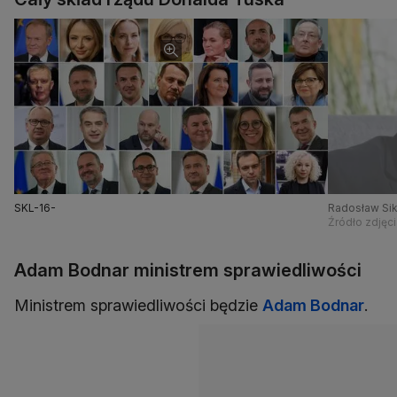
SKL-16-
Radosław Sik
Źródło zdjęci
Adam Bodnar ministrem sprawiedliwości
Ministrem sprawiedliwości będzie
Adam Bodnar
.