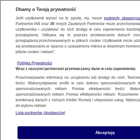
Dbamy o Twoją prywatność
Jeśli użytkownik wyrazi na to zgodę, my, nasze
podmioty stowarzys
Partnerów IAB oraz
30
innych Zaufanych Partnerów może przechowywa
użytkownika i uzyskiwać do nich dostęp w celu zapewnienia bardzi
przeglądania. Odbywa się to poprzez przetwarzanie danych os
przeglądania przechowywanych w plikach cookie. Użytkownik może udzie
POLSKA
się przetwarzaniu w oparciu o uzasadniony interes w dowolnym momencie
plików cookie i reklam”.
Donald Tusk przedstawił swoich ministrów
Polityka Prywatności
Wraz z naszymi partnerami przetwarzamy dane w celu zapewnienia:
12.12.2023, 14:16
Przechowywanie informacji na urządzeniu lub dostęp do nich. Tworzeni
treści. Wykorzystywanie profili w celu doboru spersonalizowanych tr
Udostępnij
spersonalizowanych reklam. Pomiar efektywności treści. Wyko
spersonalizowanych reklam. Pomiar efektywności reklam. Rozumienie o
kombinacji danych z różnych źródeł. Rozwój i ulepszanie usług. Wykor
do wyboru reklam.
Lista partnerów (dostawców)
Akceptuję