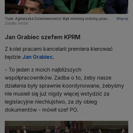
Tusk: Agnieszka Dziemianowicz-Bąk ministrą rodziny, pracy i
Więcej
polityki społecznej
Źródło: tvn24
Jan Grabiec szefem KPRM
Z kolei pracami kancelarii premiera kierować
będzie
Jan Grabiec
.
- To jeden z moich najbliższych
współpracowników. Zadba o to, żeby nasze
działania były sprawnie koordynowane, żebyśmy
nie musieli się już nigdy więcej wstydzić za
legislacyjne niechlujstwo, za zły obieg
dokumentów - mówił szef PO.