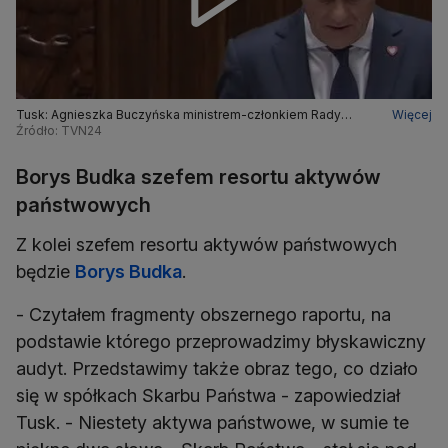
Tusk: Agnieszka Buczyńska ministrem-członkiem Rady
Więcej
Ministrów ds. społeczeństwa obywatelskiego
Źródło: TVN24
Borys Budka szefem resortu aktywów
państwowych
Z kolei szefem resortu aktywów państwowych
będzie
Borys Budka
.
- Czytałem fragmenty obszernego raportu, na
podstawie którego przeprowadzimy błyskawiczny
audyt. Przedstawimy także obraz tego, co działo
się w spółkach Skarbu Państwa - zapowiedział
Tusk. - Niestety aktywa państwowe, w sumie te