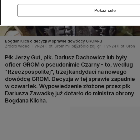
Pokaż cele
Bogdan Klich o decyzji w sprawie dowódcy GROM-u
Źródło wideo: TVN24 (Fot. Grom.mil.pl)
Źródło zdj. gł.: TVN24 (Fot. Grom.mi
Płk Jerzy Gut, płk. Dariusz Dachowicz lub były
oficer GROM o pseudonimie Czarny - to, według
"Rzeczpospolitej", trzej kandydaci na nowego
dowódcę GROM. Decyzja w tej sprawie zapadnie
w czwartek. Wypowiedzenie złożone przez płk
Dariusza Zawadkę już dotarło do ministra obrony
Bogdana Klicha.