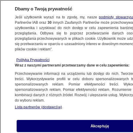
Dbamy o Twoją prywatność
Jeśli użytkownik wyrazi na to zgodę, my, nasze
podmioty stowarzys
Partnerów IAB oraz
30
innych Zaufanych Partnerów może przechowywa
użytkownika i uzyskiwać do nich dostęp w celu zapewnienia bardzi
przeglądania. Odbywa się to poprzez przetwarzanie danych os
przeglądania przechowywanych w plikach cookie. Użytkownik może udzie
POLSKA
się przetwarzaniu w oparciu o uzasadniony interes w dowolnym momencie
plików cookie i reklam”.
Kto będzie dowodził GROM-em?
Polityka Prywatności
Wraz z naszymi partnerami przetwarzamy dane w celu zapewnienia:
4.08.2010, 22:28
Aktualizacja:
5.08.2010, 07:36
Przechowywanie informacji na urządzeniu lub dostęp do nich. Tworzeni
treści. Wykorzystywanie profili w celu doboru spersonalizowanych tr
Udostępnij
spersonalizowanych reklam. Pomiar efektywności treści. Wyko
spersonalizowanych reklam. Pomiar efektywności reklam. Rozumienie o
kombinacji danych z różnych źródeł. Rozwój i ulepszanie usług. Wykor
do wyboru reklam.
Lista partnerów (dostawców)
Akceptuję