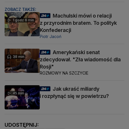
ZOBACZ TAKŻE:
Machulski mówi o relacji
1 godz 6 min
z przyrodnim bratem. To polityk
Konfederacji
Piotr Jacoń
Amerykański senat
38 min
zdecydował. "Zła wiadomość dla
Rosji"
ROZMOWY NA SZCZYCIE
Jak ukraść miliardy
45 min
i rozpłynąć się w powietrzu?
UDOSTĘPNIJ: