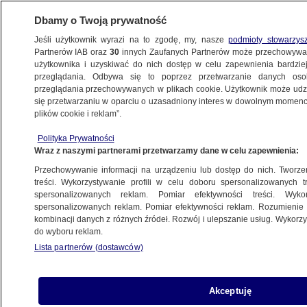
Dbamy o Twoją prywatność
Jeśli użytkownik wyrazi na to zgodę, my, nasze
podmioty stowarzys
Partnerów IAB oraz
30
innych Zaufanych Partnerów może przechowywa
użytkownika i uzyskiwać do nich dostęp w celu zapewnienia bardzi
przeglądania. Odbywa się to poprzez przetwarzanie danych os
przeglądania przechowywanych w plikach cookie. Użytkownik może udzie
POLSKA
się przetwarzaniu w oparciu o uzasadniony interes w dowolnym momencie
plików cookie i reklam”.
Przewodnicząca Krajowej Rady
Polityka Prywatności
Sądownictwa rezygnuje ze stanowiska
Wraz z naszymi partnerami przetwarzamy dane w celu zapewnienia:
Przechowywanie informacji na urządzeniu lub dostęp do nich. Tworzeni
Oprac.
Kamila Grenczyn
treści. Wykorzystywanie profili w celu doboru spersonalizowanych tr
spersonalizowanych reklam. Pomiar efektywności treści. Wyko
18.05.2026, 10:37
Aktualizacja:
18.05.2026, 14:25
spersonalizowanych reklam. Pomiar efektywności reklam. Rozumienie o
kombinacji danych z różnych źródeł. Rozwój i ulepszanie usług. Wykor
do wyboru reklam.
Posłuchaj artykułu
Czyta lektor AI
Lista partnerów (dostawców)
Akceptuję