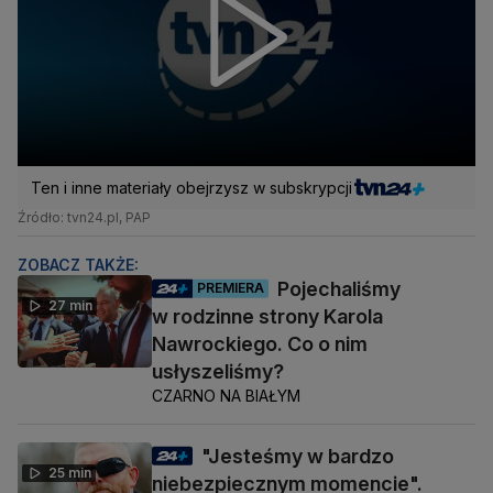
Ten i inne materiały obejrzysz w subskrypcji
Źródło: tvn24.pl, PAP
ZOBACZ TAKŻE:
Pojechaliśmy
PREMIERA
27 min
w rodzinne strony Karola
Nawrockiego. Co o nim
usłyszeliśmy?
CZARNO NA BIAŁYM
"Jesteśmy w bardzo
25 min
niebezpiecznym momencie".