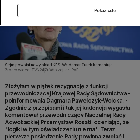
Pokaż cele
Sejm powołał nowy skład KRS. Waldemar Żurek komentuje
Źródło wideo: TVN24
Źródło zdj. gł.: PAP
Złożyłam w piątek rezygnację z funkcji
przewodniczącej Krajowej Rady Sądownictwa -
poinformowała Dagmara Pawełczyk-Woicka. -
Zgodnie z przepisami i tak jej kadencja wygasła -
komentował przewodniczący Naczelnej Rady
Adwokackiej Przemysław Rosati, oceniając, że
"logiki w tym oświadczeniu nie ma". Teraz
pierwsze posiedzenie Rady powinna zwołać I