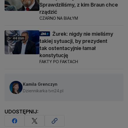
Sprawdziliśmy, z kim Braun chce
rządzić
CZARNO NA BIAŁYM
Żurek: nigdy nie mieliśmy
44 min
takiej sytuacji, by prezydent
tak ostentacyjnie łamał
konstytucję
FAKTY PO FAKTACH
Kamila Grenczyn
Dziennikarka tvn24.pl
UDOSTĘPNIJ: