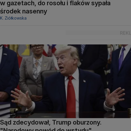
w gazetach, do rosołu i flaków sypała
środek nasenny
K. Ziółkowska
Sąd zdecydował, Trump oburzony.
"Narodowy powód do wstydu"