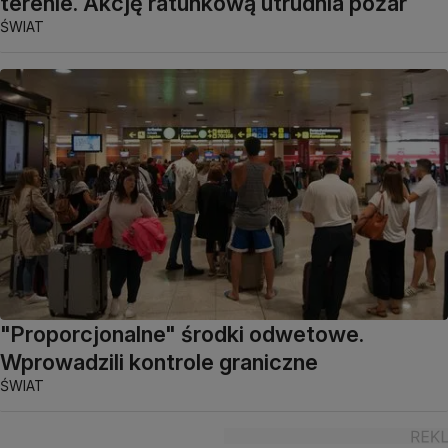
terenie. Akcję ratunkową utrudnia pożar
ŚWIAT
"Proporcjonalne" środki odwetowe.
Wprowadzili kontrole graniczne
ŚWIAT