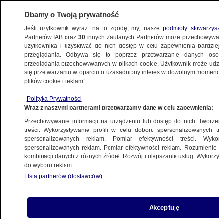
Dbamy o Twoją prywatność
Jeśli użytkownik wyrazi na to zgodę, my, nasze
podmioty stowarzys
Partnerów IAB oraz
30
innych Zaufanych Partnerów może przechowywa
użytkownika i uzyskiwać do nich dostęp w celu zapewnienia bardzi
przeglądania. Odbywa się to poprzez przetwarzanie danych os
przeglądania przechowywanych w plikach cookie. Użytkownik może udzie
POLSKA
się przetwarzaniu w oparciu o uzasadniony interes w dowolnym momencie
plików cookie i reklam”.
Brakuje krwi, zwłaszcza grup ujemnych.
Polityka Prywatności
Szpital apeluje do dawców
Wraz z naszymi partnerami przetwarzamy dane w celu zapewnienia:
Przechowywanie informacji na urządzeniu lub dostęp do nich. Tworzeni
10.08.2022, 11:45
treści. Wykorzystywanie profili w celu doboru spersonalizowanych tr
spersonalizowanych reklam. Pomiar efektywności treści. Wyko
spersonalizowanych reklam. Pomiar efektywności reklam. Rozumienie o
Udostępnij
kombinacji danych z różnych źródeł. Rozwój i ulepszanie usług. Wykor
do wyboru reklam.
Lista partnerów (dostawców)
Akceptuję