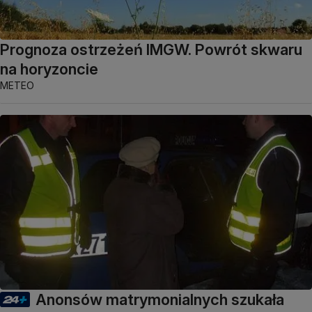
Prognoza ostrzeżeń IMGW. Powrót skwaru
na horyzoncie
METEO
Anonsów matrymonialnych szukała