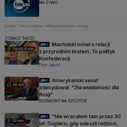
NA ŻYWO
Źródło: TVN24 Kraków / PAP
Autorka/Autor: wini/gp
ZOBACZ TAKŻE:
Machulski mówi o relacji
1 godz 6 min
z przyrodnim bratem. To polityk
Konfederacji
Piotr Jacoń
Amerykański senat
38 min
zdecydował. "Zła wiadomość dla
Rosji"
ROZMOWY NA SZCZYCIE
"Nie wracałem tam przez 30
52 min
lat. Dopiero, gdy odeszli rodzice,