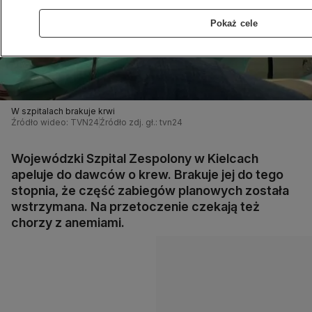
Pokaż cele
W szpitalach brakuje krwi
Źródło wideo: TVN24
Źródło zdj. gł.: tvn24
Wojewódzki Szpital Zespolony w Kielcach
apeluje do dawców o krew. Brakuje jej do tego
stopnia, że część zabiegów planowych została
wstrzymana. Na przetoczenie czekają też
chorzy z anemiami.