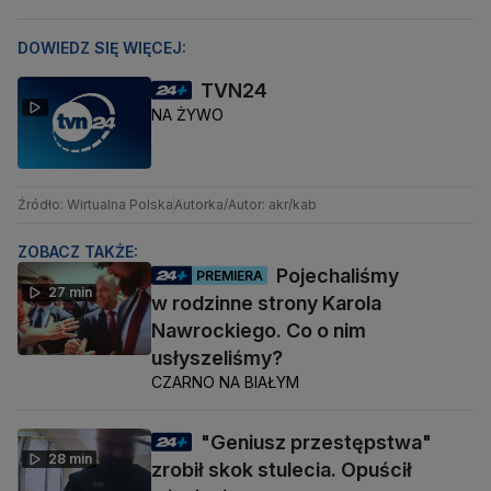
DOWIEDZ SIĘ WIĘCEJ:
TVN24
NA ŻYWO
Źródło: Wirtualna Polska
Autorka/Autor: akr/kab
ZOBACZ TAKŻE:
Pojechaliśmy
PREMIERA
27 min
w rodzinne strony Karola
Nawrockiego. Co o nim
usłyszeliśmy?
CZARNO NA BIAŁYM
"Geniusz przestępstwa"
28 min
zrobił skok stulecia. Opuścił