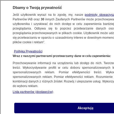
Dbamy o Twoją prywatność
Jeśli użytkownik wyrazi na to zgodę, my, nasze
podmioty stowarzys
Partnerów IAB oraz
30
innych Zaufanych Partnerów może przechowywa
użytkownika i uzyskiwać do nich dostęp w celu zapewnienia bardzi
przeglądania. Odbywa się to poprzez przetwarzanie danych os
przeglądania przechowywanych w plikach cookie. Użytkownik może udzie
POLSKA
się przetwarzaniu w oparciu o uzasadniony interes w dowolnym momencie
plików cookie i reklam”.
Niemal 100 tysięcy złotych
Polityka Prywatności
na kilometrówkę, choć w oświadczeniach
Wraz z naszymi partnerami przetwarzamy dane w celu zapewnienia:
nie ma auta. Wydatki Katarzyny Sójki
Przechowywanie informacji na urządzeniu lub dostęp do nich. Tworzeni
treści. Wykorzystywanie profili w celu doboru spersonalizowanych tr
17.08.2023, 07:49
spersonalizowanych reklam. Pomiar efektywności treści. Wyko
spersonalizowanych reklam. Pomiar efektywności reklam. Rozumienie o
kombinacji danych z różnych źródeł. Rozwój i ulepszanie usług. Wykor
Udostępnij
do wyboru reklam.
Lista partnerów (dostawców)
Akceptuję