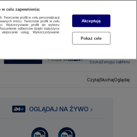
 w celu zapewnienia:
 Tworzenie profili w celu personalizacji
Akceptuję
wanych treści. Tworzenie profili w celu
ci. Wykorzystanie profili do wyboru
Rozumienie odbiorców dzięki statystyce
ulepszanie usług. Wykorzystywanie
Pokaż cele
SUBSKRYBUJ
Przejdź do
Szukaj
Zaloguj się
Menu
Czytaj
Słuchaj
Oglądaj
OGLĄDAJ NA ŻYWO