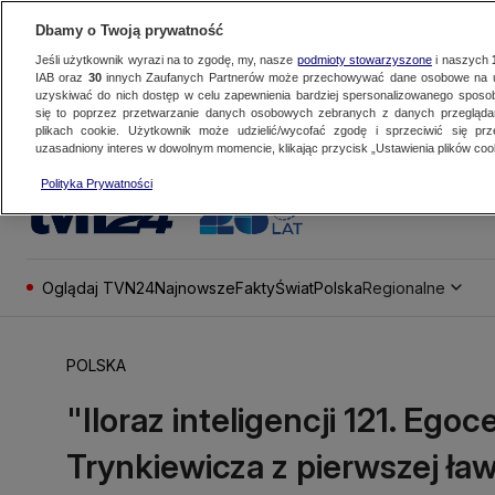
Dbamy o Twoją prywatność
Jeśli użytkownik wyrazi na to zgodę, my, nasze
podmioty stowarzyszone
i naszych
IAB oraz
30
innych Zaufanych Partnerów może przechowywać dane osobowe na ur
uzyskiwać do nich dostęp w celu zapewnienia bardziej spersonalizowanego sposo
się to poprzez przetwarzanie danych osobowych zebranych z danych przegląd
plikach cookie. Użytkownik może udzielić/wycofać zgodę i sprzeciwić się pr
uzasadniony interes w dowolnym momencie, klikając przycisk „Ustawienia plików cook
Polityka Prywatności
Oglądaj TVN24
Najnowsze
Fakty
Świat
Polska
Regionalne
POLSKA
"Iloraz inteligencji 121. Ego
Trynkiewicza z pierwszej ławk