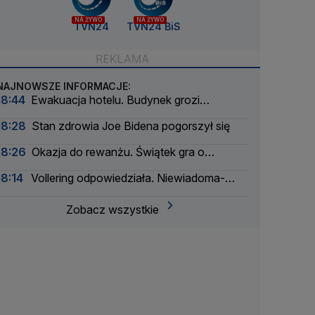
NA ŻYWO
NA ŻYWO
TVN24
TVN24 BiS
NAJNOWSZE INFORMACJE:
18:44
Ewakuacja hotelu. Budynek grozi
zawaleniem
18:28
Stan zdrowia Joe Bidena pogorszył się
18:26
Okazja do rewanżu. Świątek gra o
ćwierćfinał
18:14
Vollering odpowiedziała. Niewiadoma-
Phinney straciła koszulkę liderki Tour de France
Zobacz wszystkie