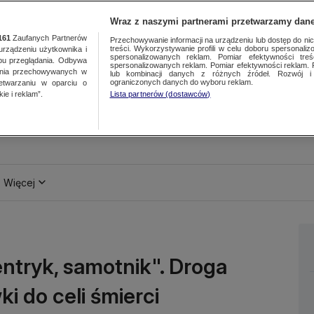
Wraz z naszymi partnerami przetwarzamy dane
161
Zaufanych Partnerów
Przechowywanie informacji na urządzeniu lub dostęp do nich.
treści. Wykorzystywanie profili w celu doboru spersonalizo
ządzeniu użytkownika i
spersonalizowanych reklam. Pomiar efektywności treś
bu przeglądania. Odbywa
spersonalizowanych reklam. Pomiar efektywności reklam. 
ania przechowywanych w
lub kombinacji danych z różnych źródeł. Rozwój i 
ograniczonych danych do wyboru reklam.
zetwarzaniu w oparciu o
ie i reklam”.
Lista partnerów (dostawców)
Więcej
centryk, samotnik". Droga
i do celi śmierci