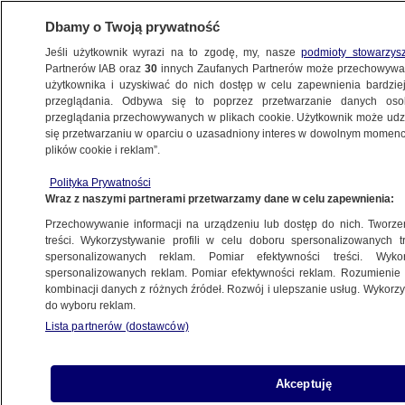
Dbamy o Twoją prywatność
Jeśli użytkownik wyrazi na to zgodę, my, nasze
podmioty stowarzys
Partnerów IAB oraz
30
innych Zaufanych Partnerów może przechowywa
użytkownika i uzyskiwać do nich dostęp w celu zapewnienia bardzi
przeglądania. Odbywa się to poprzez przetwarzanie danych os
przeglądania przechowywanych w plikach cookie. Użytkownik może udzie
POLSKA
się przetwarzaniu w oparciu o uzasadniony interes w dowolnym momencie
plików cookie i reklam”.
"Nasze załogi bacznie zwracają uwagę
Polityka Prywatności
na pasażerów". Linie zawieszają rejsy, LOT
Wraz z naszymi partnerami przetwarzamy dane w celu zapewnienia:
lata do Chin
Przechowywanie informacji na urządzeniu lub dostęp do nich. Tworzeni
treści. Wykorzystywanie profili w celu doboru spersonalizowanych tr
30.01.2020, 06:40
spersonalizowanych reklam. Pomiar efektywności treści. Wyko
spersonalizowanych reklam. Pomiar efektywności reklam. Rozumienie o
kombinacji danych z różnych źródeł. Rozwój i ulepszanie usług. Wykor
Udostępnij
do wyboru reklam.
Lista partnerów (dostawców)
Kraje ściągają swoich obywateli z Chin - wysyłają
po nich samoloty, zachowując surowe środki
bezpieczeństwa. Maria Mikołajewska
Akceptuję