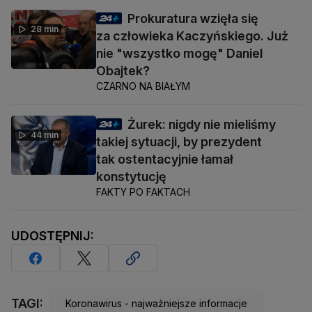
Prokuratura wzięła się
28 min
za człowieka Kaczyńskiego. Już
nie "wszystko mogę" Daniel
Obajtek?
CZARNO NA BIAŁYM
Żurek: nigdy nie mieliśmy
44 min
takiej sytuacji, by prezydent
tak ostentacyjnie łamał
konstytucję
FAKTY PO FAKTACH
UDOSTĘPNIJ:
TAGI:
Koronawirus - najważniejsze informacje