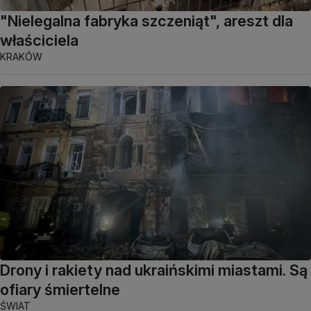
"Nielegalna fabryka szczeniąt", areszt dla
właściciela
KRAKÓW
Drony i rakiety nad ukraińskimi miastami. Są
ofiary śmiertelne
ŚWIAT