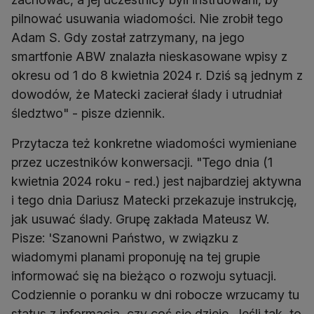
pilnować usuwania wiadomości. Nie zrobił tego
Adam S. Gdy został zatrzymany, na jego
smartfonie ABW znalazła nieskasowane wpisy z
okresu od 1 do 8 kwietnia 2024 r. Dziś są jednym z
dowodów, że Matecki zacierał ślady i utrudniał
śledztwo" - pisze dziennik.
Przytacza też konkretne wiadomości wymieniane
przez uczestników konwersacji. "Tego dnia (1
kwietnia 2024 roku - red.) jest najbardziej aktywna
i tego dnia Dariusz Matecki przekazuje instrukcję,
jak usuwać ślady. Grupę zakłada Mateusz W.
Pisze: 'Szanowni Państwo, w związku z
wiadomymi planami proponuję na tej grupie
informować się na bieżąco o rozwoju sytuacji.
Codziennie o poranku w dni robocze wrzucamy tu
status z informacją, czy coś się dzieje. Jeśli tak, to