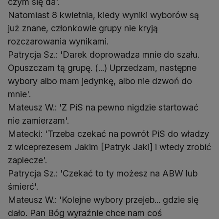
czym się da'.
Natomiast 8 kwietnia, kiedy wyniki wyborów są
już znane, członkowie grupy nie kryją
rozczarowania wynikami.
Patrycja Sz.: 'Darek doprowadza mnie do szału.
Opuszczam tą grupę. (...) Uprzedzam, następne
wybory albo mam jedynkę, albo nie dzwoń do
mnie'.
Mateusz W.: 'Z PiS na pewno nigdzie startować
nie zamierzam'.
Matecki: 'Trzeba czekać na powrót PiS do władzy
z wiceprezesem Jakim [Patryk Jaki] i wtedy zrobić
zaplecze'.
Patrycja Sz.: 'Czekać to ty możesz na ABW lub
śmierć'.
Mateusz W.: 'Kolejne wybory przejeb... gdzie się
dało. Pan Bóg wyraźnie chce nam coś