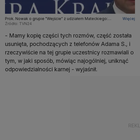
Prok. Nowak o grupie "Wejście" z udziałem Mateckiego:
Więcej
rozmawiali o tym, w jaki sposób uniknąć odpowiedzialności
Źródło: TVN24
karnej
- Mamy kopię części tych rozmów, część została
usunięta, pochodzących z telefonów Adama S., i
rzeczywiście na tej grupie uczestnicy rozmawiali o
tym, w jaki sposób, mówiąc najogólniej, uniknąć
odpowiedzialności karnej - wyjaśnił.