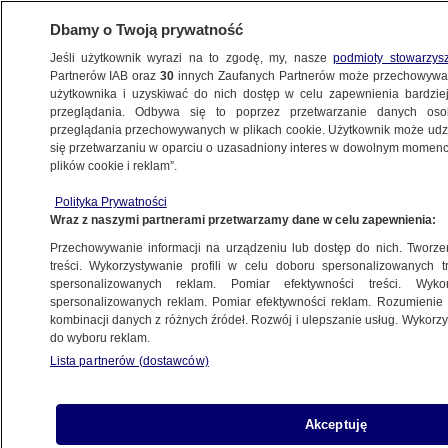
Dbamy o Twoją prywatność
Jeśli użytkownik wyrazi na to zgodę, my, nasze
podmioty stowarzys
Partnerów IAB oraz
30
innych Zaufanych Partnerów może przechowywa
użytkownika i uzyskiwać do nich dostęp w celu zapewnienia bardzi
przeglądania. Odbywa się to poprzez przetwarzanie danych os
przeglądania przechowywanych w plikach cookie. Użytkownik może udzie
POLSKA
się przetwarzaniu w oparciu o uzasadniony interes w dowolnym momencie
plików cookie i reklam”.
Grupa "Wejście" z udziałem Mateckiego.
Polityka Prywatności
Prokuratura potwierdza
Wraz z naszymi partnerami przetwarzamy dane w celu zapewnienia:
Przechowywanie informacji na urządzeniu lub dostęp do nich. Tworzeni
12.03.2025, 19:27
Aktualizacja:
13.03.2025, 16:23
treści. Wykorzystywanie profili w celu doboru spersonalizowanych tr
spersonalizowanych reklam. Pomiar efektywności treści. Wyko
spersonalizowanych reklam. Pomiar efektywności reklam. Rozumienie o
Udostępnij
kombinacji danych z różnych źródeł. Rozwój i ulepszanie usług. Wykor
do wyboru reklam.
Lista partnerów (dostawców)
Akceptuję