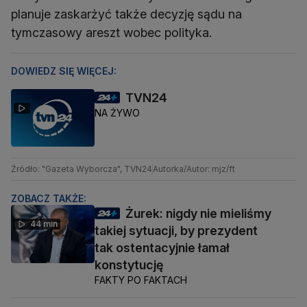
planuje zaskarżyć także decyzję sądu na
tymczasowy areszt wobec polityka.
DOWIEDZ SIĘ WIĘCEJ:
TVN24
NA ŻYWO
Źródło: "Gazeta Wyborcza", TVN24
Autorka/Autor: mjz/ft
ZOBACZ TAKŻE:
Żurek: nigdy nie mieliśmy
44 min
takiej sytuacji, by prezydent
tak ostentacyjnie łamał
konstytucję
FAKTY PO FAKTACH