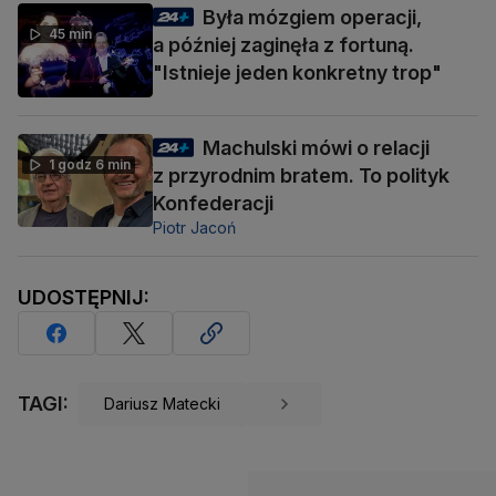
Była mózgiem operacji,
45 min
a później zaginęła z fortuną.
"Istnieje jeden konkretny trop"
Machulski mówi o relacji
1 godz 6 min
z przyrodnim bratem. To polityk
Konfederacji
Piotr Jacoń
UDOSTĘPNIJ:
TAGI:
Dariusz Matecki