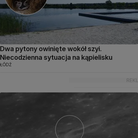
Dwa pytony owinięte wokół szyi.
Niecodzienna sytuacja na kąpielisku
ŁÓDŹ