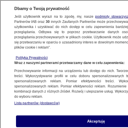
Dbamy o Twoją prywatność
Jeśli użytkownik wyrazi na to zgodę, my, nasze
podmioty stowarzys
Partnerów IAB oraz
30
innych Zaufanych Partnerów może przechowywa
użytkownika i uzyskiwać do nich dostęp w celu zapewnienia bardzi
przeglądania. Odbywa się to poprzez przetwarzanie danych os
przeglądania przechowywanych w plikach cookie. Użytkownik może udzie
POLSKA
się przetwarzaniu w oparciu o uzasadniony interes w dowolnym momencie
plików cookie i reklam”.
W nocy zostawił znajomego przy drodze,
Polityka Prywatności
ten zmarł
Wraz z naszymi partnerami przetwarzamy dane w celu zapewnienia:
Przechowywanie informacji na urządzeniu lub dostęp do nich. Tworzeni
7.01.2022, 13:48
treści. Wykorzystywanie profili w celu doboru spersonalizowanych tr
spersonalizowanych reklam. Pomiar efektywności treści. Wyko
spersonalizowanych reklam. Pomiar efektywności reklam. Rozumienie o
Udostępnij
kombinacji danych z różnych źródeł. Rozwój i ulepszanie usług. Wykor
do wyboru reklam.
Lista partnerów (dostawców)
Akceptuję