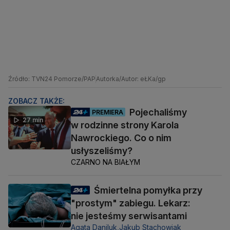
Źródło: TVN24 Pomorze/PAP
Autorka/Autor: eŁKa/gp
ZOBACZ TAKŻE:
Pojechaliśmy
PREMIERA
27 min
w rodzinne strony Karola
Nawrockiego. Co o nim
usłyszeliśmy?
CZARNO NA BIAŁYM
Śmiertelna pomyłka przy
"prostym" zabiegu. Lekarz:
nie jesteśmy serwisantami
Agata Daniluk,
Jakub Stachowiak