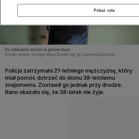
Pokaż cele
Do zdarzenia doszło w gminie Susz
Źródło wideo: Google Maps
Źródło zdj. gł.: pomorska policja
Policja zatrzymała 21-letniego mężczyznę, który
miał pomóc dotrzeć do domu 38-letniemu
znajomemu. Zostawił go jednak przy drodze.
Rano okazało się, że 38-latek nie żyje.