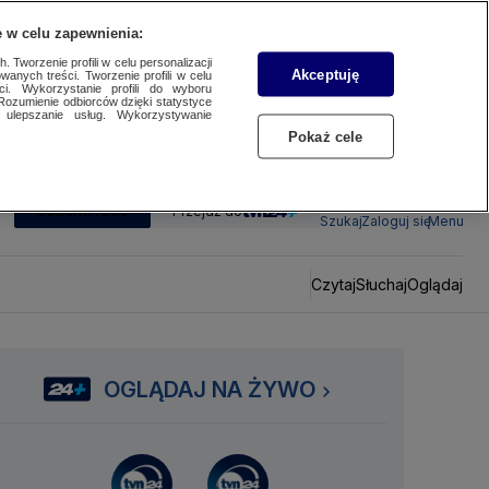
 w celu zapewnienia:
 Tworzenie profili w celu personalizacji
Akceptuję
wanych treści. Tworzenie profili w celu
ci. Wykorzystanie profili do wyboru
Rozumienie odbiorców dzięki statystyce
ulepszanie usług. Wykorzystywanie
Pokaż cele
SUBSKRYBUJ
Przejdź do
Szukaj
Zaloguj się
Menu
Czytaj
Słuchaj
Oglądaj
OGLĄDAJ NA ŻYWO