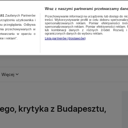
Wraz z naszymi partnerami przetwarzamy dane
161
Zaufanych Partnerów
Przechowywanie informacji na urządzeniu lub dostęp do nich.
treści. Wykorzystywanie profili w celu doboru spersonalizo
ządzeniu użytkownika i
spersonalizowanych reklam. Pomiar efektywności treś
bu przeglądania. Odbywa
spersonalizowanych reklam. Pomiar efektywności reklam. 
ania przechowywanych w
lub kombinacji danych z różnych źródeł. Rozwój i 
ograniczonych danych do wyboru reklam.
zetwarzaniu w oparciu o
ie i reklam”.
Lista partnerów (dostawców)
Więcej
ego, krytyka z Budapesztu,