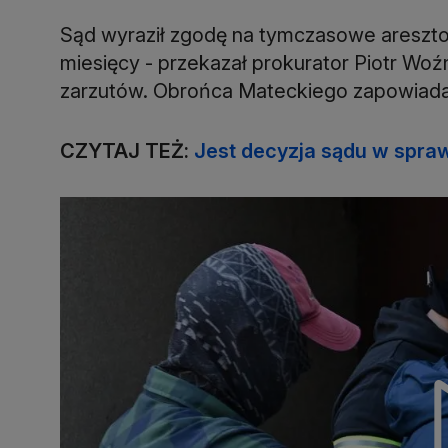
Sąd wyraził zgodę na tymczasowe areszt
miesięcy - przekazał prokurator Piotr Woź
zarzutów. Obrońca Mateckiego zapowiada 
CZYTAJ TEŻ:
Jest decyzja sądu w spraw