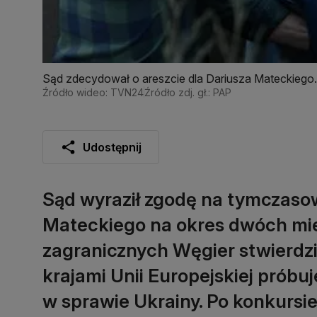
Sąd zdecydował o areszcie dla Dariusza Mateckiego
Źródło wideo: TVN24
Źródło zdj. gł.: PAP
Udostępnij
Sąd wyraził zgodę na tymczaso
Mateckiego na okres dwóch mie
zagranicznych Węgier stwierdził
krajami Unii Europejskiej prób
w sprawie Ukrainy. Po konkursi