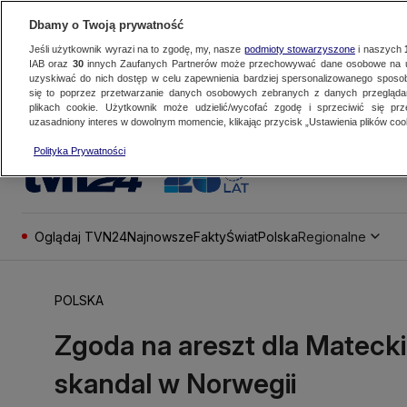
Dbamy o Twoją prywatność
Jeśli użytkownik wyrazi na to zgodę, my, nasze
podmioty stowarzyszone
i naszych
IAB oraz
30
innych Zaufanych Partnerów może przechowywać dane osobowe na ur
uzyskiwać do nich dostęp w celu zapewnienia bardziej spersonalizowanego sposo
się to poprzez przetwarzanie danych osobowych zebranych z danych przegląd
plikach cookie. Użytkownik może udzielić/wycofać zgodę i sprzeciwić się pr
uzasadniony interes w dowolnym momencie, klikając przycisk „Ustawienia plików cook
Polityka Prywatności
Oglądaj TVN24
Najnowsze
Fakty
Świat
Polska
Regionalne
POLSKA
Zgoda na areszt dla Matecki
skandal w Norwegii