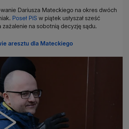
owanie Dariusza Mateckiego na okres dwóch
niak.
Poseł PiS
w piątek usłyszał sześć
zażalenie na sobotnią decyzję sądu.
ie aresztu dla Mateckiego