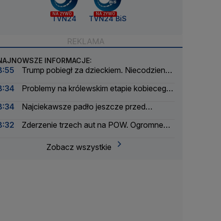
NA ŻYWO
NA ŻYWO
TVN24
TVN24 BiS
NAJNOWSZE INFORMACJE:
8:55
Trump pobiegł za dzieckiem. Niecodzienna
sytuacja podczas przemówienia
8:34
Problemy na królewskim etapie kobiecego
Tour de France. Wprowadzono ograniczenia
8:34
Najciekawsze padło jeszcze przed
wejściem. Byliśmy na imprezie Nawrockiego
8:32
Zderzenie trzech aut na POW. Ogromne
utrudnienia w ruchu
Zobacz wszystkie