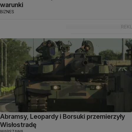
warunki
BIZNES
Abramsy, Leopardy i Borsuki przemierzyły
Wisłostradę
WARSZAWA