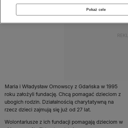
Pokaż cele
Maria i Władysław Ornowscy z Gdańska w 1995
roku założyli fundację. Chcą pomagać dzieciom z
ubogich rodzin. Działalnością charytatywną na
rzecz dzieci zajmują się już od 27 lat.
Wolontariusze z ich fundacji pomagają dzieciom w