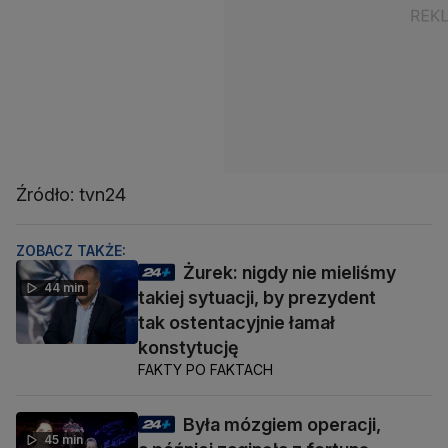
Źródło: tvn24
ZOBACZ TAKŻE:
Żurek: nigdy nie mieliśmy
44 min
takiej sytuacji, by prezydent
tak ostentacyjnie łamał
konstytucję
FAKTY PO FAKTACH
Była mózgiem operacji,
45 min