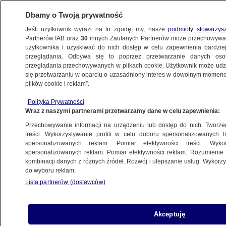
Dbamy o Twoją prywatność
Jeśli użytkownik wyrazi na to zgodę, my, nasze
podmioty stowarzys
Partnerów IAB oraz
30
innych Zaufanych Partnerów może przechowywa
użytkownika i uzyskiwać do nich dostęp w celu zapewnienia bardzi
przeglądania. Odbywa się to poprzez przetwarzanie danych os
przeglądania przechowywanych w plikach cookie. Użytkownik może udzie
POLSKA
się przetwarzaniu w oparciu o uzasadniony interes w dowolnym momencie
plików cookie i reklam”.
17 osób na 30 metrach
Polityka Prywatności
Wraz z naszymi partnerami przetwarzamy dane w celu zapewnienia:
19.09.2007, 19:33
Aktualizacja:
19.09.2007, 19:02
Przechowywanie informacji na urządzeniu lub dostęp do nich. Tworzeni
treści. Wykorzystywanie profili w celu doboru spersonalizowanych tr
Udostępnij
spersonalizowanych reklam. Pomiar efektywności treści. Wyko
spersonalizowanych reklam. Pomiar efektywności reklam. Rozumienie o
kombinacji danych z różnych źródeł. Rozwój i ulepszanie usług. Wykor
Siedemnastoosobowa rodzina z Parszczyc
do wyboru reklam.
mieszka na 30 metrach. Znalazł się ktoś, kto
Lista partnerów (dostawców)
chce pomóc i wybudować jej wymarzony dom.
Na przeszkodzie stanęli jednak urzędnicy.
Akceptuję