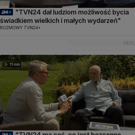
"TVN24 dał ludziom możliwość bycia
świadkiem wielkich i małych wydarzeń"
ROZMOWY TVN24+
11 min
"TVN24 ma coś, co jest bezcenne