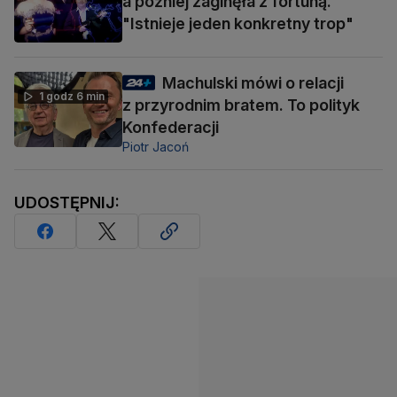
a później zaginęła z fortuną.
"Istnieje jeden konkretny trop"
Machulski mówi o relacji
1 godz 6 min
z przyrodnim bratem. To polityk
Konfederacji
Piotr Jacoń
UDOSTĘPNIJ: