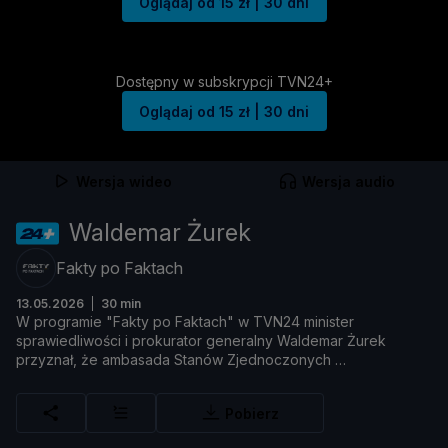
Oglądaj od 15 zł | 30 dni
Dostępny w subskrypcji TVN24+
Oglądaj od 15 zł | 30 dni
Wersja wideo
Wersja audio
Waldemar Żurek
Fakty po Faktach
13.05.2026
30 min
W
programie "
Fakty
po
Faktach"
w
TVN24
minister
sprawiedliwoś
ci
i
prokurator
generalny
Waldemar Ż
urek
przyznał, ż
e
ambasada
Stanó
w
Zjednoczonych
Rozwiń
Pobierz