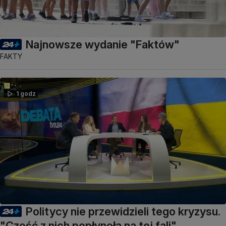
Najnowsze wydanie "Faktów"
FAKTY
1 godz
Politycy nie przewidzieli tego kryzysu.
"Część z nich popłynęła na tej fali"