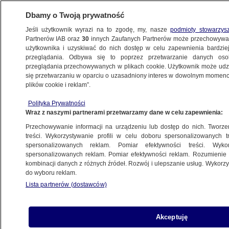
Dbamy o Twoją prywatność
Jeśli użytkownik wyrazi na to zgodę, my, nasze
podmioty stowarzys
Partnerów IAB oraz
30
innych Zaufanych Partnerów może przechowywa
użytkownika i uzyskiwać do nich dostęp w celu zapewnienia bardzi
przeglądania. Odbywa się to poprzez przetwarzanie danych os
przeglądania przechowywanych w plikach cookie. Użytkownik może udzie
OLSZTYN
się przetwarzaniu w oparciu o uzasadniony interes w dowolnym momencie
plików cookie i reklam”.
Sąd zdecydował w sprawie 19-latków
Polityka Prywatności
podejrzanych o planowanie zamachów
Wraz z naszymi partnerami przetwarzamy dane w celu zapewnienia:
Przechowywanie informacji na urządzeniu lub dostęp do nich. Tworzeni
1.07.2025, 17:29
treści. Wykorzystywanie profili w celu doboru spersonalizowanych tr
spersonalizowanych reklam. Pomiar efektywności treści. Wyko
Posłuchaj artykułu
spersonalizowanych reklam. Pomiar efektywności reklam. Rozumienie o
Czyta lektor AI
kombinacji danych z różnych źródeł. Rozwój i ulepszanie usług. Wykor
do wyboru reklam.
Lista partnerów (dostawców)
Akceptuję