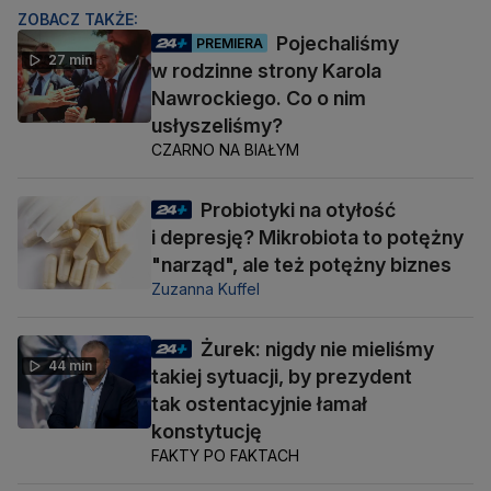
ZOBACZ TAKŻE:
Pojechaliśmy
PREMIERA
27 min
w rodzinne strony Karola
Nawrockiego. Co o nim
usłyszeliśmy?
CZARNO NA BIAŁYM
Probiotyki na otyłość
i depresję? Mikrobiota to potężny
"narząd", ale też potężny biznes
Zuzanna Kuffel
Żurek: nigdy nie mieliśmy
44 min
takiej sytuacji, by prezydent
tak ostentacyjnie łamał
konstytucję
FAKTY PO FAKTACH