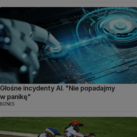
Głośne incydenty AI. "Nie popadajmy
w panikę"
BIZNES