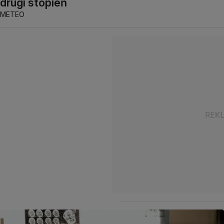
drugi stopień
METEO