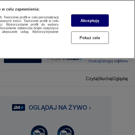
 w celu zapewnienia:
 Tworzenie profili w celu personalizacji
Akceptuję
wanych treści. Tworzenie profili w celu
ci. Wykorzystanie profili do wyboru
Rozumienie odbiorców dzięki statystyce
ulepszanie usług. Wykorzystywanie
Pokaż cele
SUBSKRYBUJ
Przejdź do
Szukaj
Zaloguj się
Menu
Czytaj
Słuchaj
Oglądaj
OGLĄDAJ NA ŻYWO