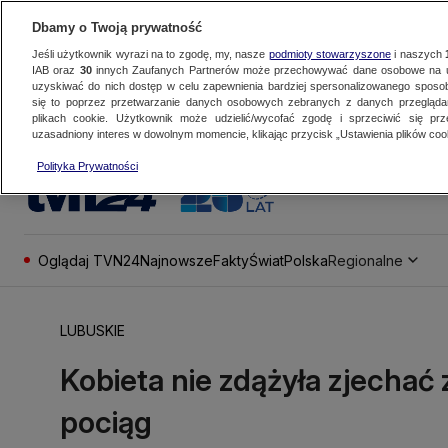
Dbamy o Twoją prywatność
Jeśli użytkownik wyrazi na to zgodę, my, nasze
podmioty stowarzyszone
i naszych
IAB oraz
30
innych Zaufanych Partnerów może przechowywać dane osobowe na ur
uzyskiwać do nich dostęp w celu zapewnienia bardziej spersonalizowanego sposo
się to poprzez przetwarzanie danych osobowych zebranych z danych przegląd
plikach cookie. Użytkownik może udzielić/wycofać zgodę i sprzeciwić się pr
uzasadniony interes w dowolnym momencie, klikając przycisk „Ustawienia plików cook
Polityka Prywatności
Oglądaj TVN24
Najnowsze
Fakty
Świat
Polska
Regionalne
LUBUSKIE
Kobieta nie zdążyła zjechać 
pociąg