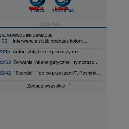
NA ŻYWO
NA ŻYWO
TVN24
TVN24 BiS
NAJNOWSZE INFORMACJE:
1:02
Interwencja służb podczas kolonii
żeglarskiej. Z wody wyciągnięto ponad 30 osób
23:15
Antoni zbłądził nie pierwszy raz
22:53
Zerwanie linii energetycznej i tymczasowa
awaria prądu. Incydent bada Żandarmeria
22:42
"Skandal", "po co przyszedł?". Posłanka
Wojskowa
PiS krytykuje Morawieckiego i publikuje nagranie
Zobacz wszystkie