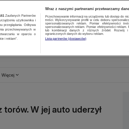
Wraz z naszymi partnerami przetwarzamy dane
161
Zaufanych Partnerów
Przechowywanie informacji na urządzeniu lub dostęp do nich.
treści. Wykorzystywanie profili w celu doboru spersonalizo
ządzeniu użytkownika i
spersonalizowanych reklam. Pomiar efektywności treś
bu przeglądania. Odbywa
spersonalizowanych reklam. Pomiar efektywności reklam. 
ania przechowywanych w
lub kombinacji danych z różnych źródeł. Rozwój i 
ograniczonych danych do wyboru reklam.
zetwarzaniu w oparciu o
ie i reklam”.
Lista partnerów (dostawców)
Więcej
z torów. W jej auto uderzył