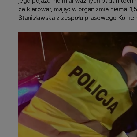
jego pojazd nie miał ważnych badań techn
że kierował, mając w organizmie niemal 1,
Stanisławska z zespołu prasowego Komendy 