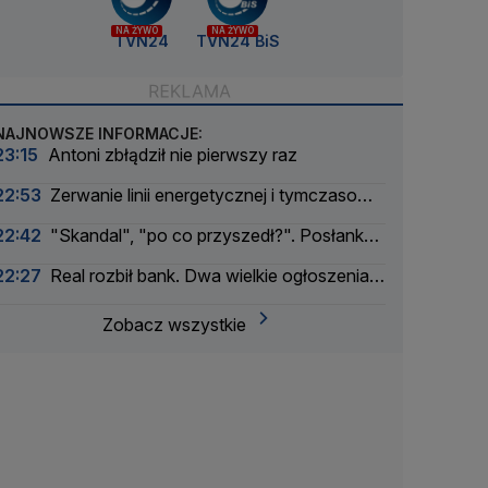
NA ŻYWO
NA ŻYWO
TVN24
TVN24 BiS
NAJNOWSZE INFORMACJE:
23:15
Antoni zbłądził nie pierwszy raz
22:53
Zerwanie linii energetycznej i tymczasowa
awaria prądu. Incydent bada Żandarmeria
22:42
"Skandal", "po co przyszedł?". Posłanka
Wojskowa
PiS krytykuje Morawieckiego i publikuje nagranie
22:27
Real rozbił bank. Dwa wielkie ogłoszenia
w jeden dzień
Zobacz wszystkie