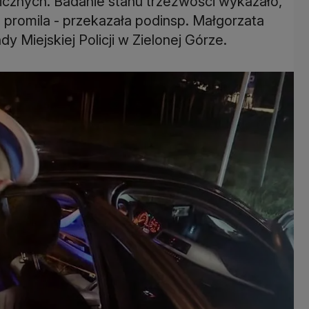
icznych. Badanie stanu trzeźwości wykazało,
5 promila - przekazała podinsp. Małgorzata
Miejskiej Policji w Zielonej Górze.