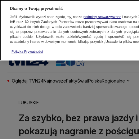
Dbamy o Twoją prywatność
Jeśli użytkownik wyrazi na to zgodę, my, nasze
podmioty stowarzyszone
i naszych
IAB oraz
30
innych Zaufanych Partnerów może przechowywać dane osobowe na ur
uzyskiwać do nich dostęp w celu zapewnienia bardziej spersonalizowanego sposo
się to poprzez przetwarzanie danych osobowych zebranych z danych przegląd
plikach cookie. Użytkownik może udzielić/wycofać zgodę i sprzeciwić się pr
uzasadniony interes w dowolnym momencie, klikając przycisk „Ustawienia plików cook
Polityka Prywatności
Oglądaj TVN24
Najnowsze
Fakty
Świat
Polska
Regionalne
LUBUSKIE
Za szybko, bez prawa jazdy i 
pokazują nagranie z pościg