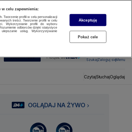
 w celu zapewnienia:
 Tworzenie profili w celu personalizacji
Akceptuję
wanych treści. Tworzenie profili w celu
ci. Wykorzystanie profili do wyboru
Rozumienie odbiorców dzięki statystyce
ulepszanie usług. Wykorzystywanie
Pokaż cele
SUBSKRYBUJ
Przejdź do
Szukaj
Zaloguj się
Menu
Czytaj
Słuchaj
Oglądaj
OGLĄDAJ NA ŻYWO