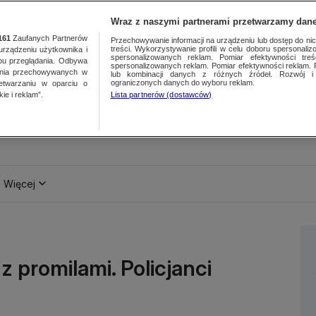
Wraz z naszymi partnerami przetwarzamy dane
161
Zaufanych Partnerów
Przechowywanie informacji na urządzeniu lub dostęp do nich.
treści. Wykorzystywanie profili w celu doboru spersonalizo
ządzeniu użytkownika i
spersonalizowanych reklam. Pomiar efektywności treś
bu przeglądania. Odbywa
spersonalizowanych reklam. Pomiar efektywności reklam. 
ania przechowywanych w
lub kombinacji danych z różnych źródeł. Rozwój i 
ograniczonych danych do wyboru reklam.
zetwarzaniu w oparciu o
ie i reklam”.
Lista partnerów (dostawców)
Więcej
z promilami. Policjanci
u