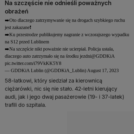
Na szczęście nie odnieśli poważnych
obrażeń
➡️Oto dlaczego zatrzymywanie się na drogach szybkiego ruchu
jest zakazane❗️
➡️Ku przestrodze publikujemy nagranie z wczorajszego wypadku
na S12 przed Lublinem
➡️Na szczęście nikt poważnie nie ucierpiał. Policja ustala,
dlaczego auto zatrzymało się na środku jezdni
@GDDKiA
pic.twitter.com/i79VkKK5Y8
— GDDKiA Lublin (@GDDKiA_Lublin)
August 17, 2023
58-latkowi, który siedział za kierownicą
ciężarówki, nic się nie stało. 42-letni kierujący
audi, jak i jego dwaj pasażerowie (19- i 37-latek)
trafili do szpitala.