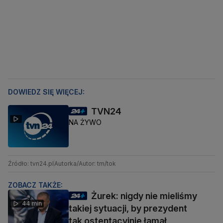
DOWIEDZ SIĘ WIĘCEJ:
TVN24
NA ŻYWO
Źródło: tvn24.pl
Autorka/Autor: tm/tok
ZOBACZ TAKŻE:
Żurek: nigdy nie mieliśmy
44 min
takiej sytuacji, by prezydent
tak ostentacyjnie łamał