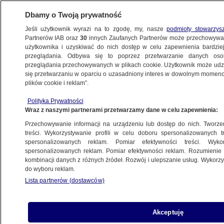
Dbamy o Twoją prywatność
Jeśli użytkownik wyrazi na to zgodę, my, nasze
podmioty stowarzys
Partnerów IAB oraz
30
innych Zaufanych Partnerów może przechowywa
użytkownika i uzyskiwać do nich dostęp w celu zapewnienia bardzi
przeglądania. Odbywa się to poprzez przetwarzanie danych os
przeglądania przechowywanych w plikach cookie. Użytkownik może udzie
LUBLIN
się przetwarzaniu w oparciu o uzasadniony interes w dowolnym momencie
plików cookie i reklam”.
Auto zatrzymuje się na środkowym pasie.
Polityka Prywatności
Wtedy z impetem wjeżdża
Wraz z naszymi partnerami przetwarzamy dane w celu zapewnienia:
w nie ciężarówka. Nagranie
Przechowywanie informacji na urządzeniu lub dostęp do nich. Tworzeni
treści. Wykorzystywanie profili w celu doboru spersonalizowanych tr
17.08.2023, 16:12
spersonalizowanych reklam. Pomiar efektywności treści. Wyko
spersonalizowanych reklam. Pomiar efektywności reklam. Rozumienie o
kombinacji danych z różnych źródeł. Rozwój i ulepszanie usług. Wykor
Udostępnij
do wyboru reklam.
Lista partnerów (dostawców)
Akceptuję