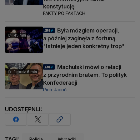
konstytucję
FAKTY PO FAKTACH
Była mózgiem operacji,
45 min
a później zaginęła z fortuną.
"Istnieje jeden konkretny trop"
Machulski mówi o relacji
1 godz 6 min
z przyrodnim bratem. To polityk
Konfederacji
Piotr Jacoń
UDOSTĘPNIJ:
TAGI:
Policja
Wypadki