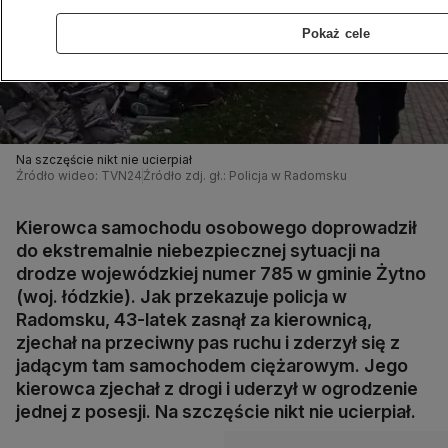
Pokaż cele
Na szczęście nikt nie ucierpiał
Źródło wideo: TVN24
Źródło zdj. gł.: Policja w Radomsku
Kierowca samochodu osobowego doprowadził
do ekstremalnie niebezpiecznej sytuacji na
drodze wojewódzkiej numer 785 w gminie Żytno
(woj. łódzkie). Jak przekazuje policja w
Radomsku, 43-latek zasnął za kierownicą,
zjechał na przeciwny pas ruchu i zderzył się z
jadącym tam samochodem ciężarowym. Jego
kierowca zjechał z drogi i uderzył w ogrodzenie
jednej z posesji. Na szczęście nikt nie ucierpiał.