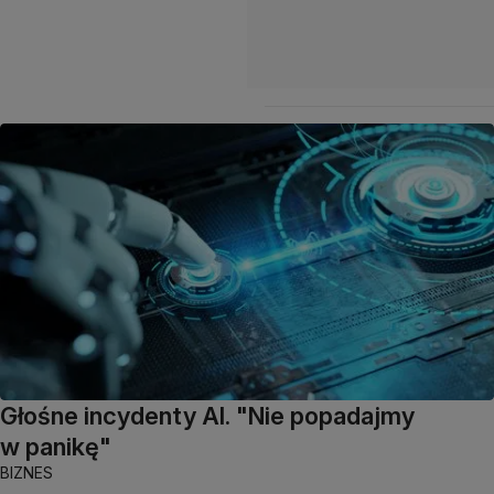
Głośne incydenty AI. "Nie popadajmy
w panikę"
BIZNES