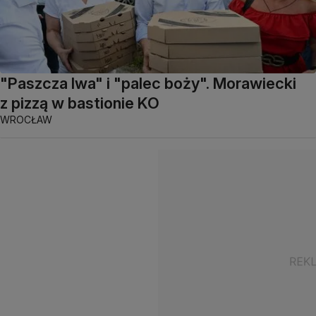
"Paszcza lwa" i "palec boży". Morawiecki
z pizzą w bastionie KO
WROCŁAW