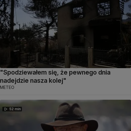
"Spodziewałem się, że pewnego dnia
nadejdzie nasza kolej"
METEO
52 min