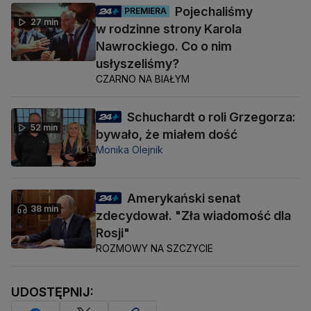
Pojechaliśmy
PREMIERA
27 min
w rodzinne strony Karola
Nawrockiego. Co o nim
usłyszeliśmy?
CZARNO NA BIAŁYM
Schuchardt o roli Grzegorza:
52 min
bywało, że miałem dość
Monika Olejnik
Amerykański senat
38 min
zdecydował. "Zła wiadomość dla
Rosji"
ROZMOWY NA SZCZYCIE
UDOSTĘPNIJ: