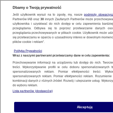
Dbamy o Twoją prywatność
Jeśli użytkownik wyrazi na to zgodę, my, nasze
podmioty stowarzys
Partnerów IAB oraz
30
innych Zaufanych Partnerów może przechowywa
użytkownika i uzyskiwać do nich dostęp w celu zapewnienia bardzi
przeglądania. Odbywa się to poprzez przetwarzanie danych os
przeglądania przechowywanych w plikach cookie. Użytkownik może udzie
ŁÓDŹ
się przetwarzaniu w oparciu o uzasadniony interes w dowolnym momencie
plików cookie i reklam”.
Zasnął za kierownicą, uderzył
Polityka Prywatności
w ciężarówkę, a ta wpadła na ogrodzenie
Wraz z naszymi partnerami przetwarzamy dane w celu zapewnienia:
Przechowywanie informacji na urządzeniu lub dostęp do nich. Tworzeni
9.10.2024, 11:54
treści. Wykorzystywanie profili w celu doboru spersonalizowanych tr
spersonalizowanych reklam. Pomiar efektywności treści. Wyko
spersonalizowanych reklam. Pomiar efektywności reklam. Rozumienie o
Udostępnij
kombinacji danych z różnych źródeł. Rozwój i ulepszanie usług. Wykor
do wyboru reklam.
Lista partnerów (dostawców)
Akceptuję