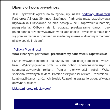
Dbamy o Twoją prywatność
Jeśli użytkownik wyrazi na to zgodę, my, nasze
podmioty stowarzys
Partnerów IAB oraz
30
innych Zaufanych Partnerów może przechowywa
użytkownika i uzyskiwać do nich dostęp w celu zapewnienia bardzi
przeglądania. Odbywa się to poprzez przetwarzanie danych os
przeglądania przechowywanych w plikach cookie. Użytkownik może udzie
KULTURA I STYL
się przetwarzaniu w oparciu o uzasadniony interes w dowolnym momencie
plików cookie i reklam”.
Krytycy bezlitośni. Nowy "Indiana Jones"
Polityka Prywatności
to "pozbawiony radości kawał
Wraz z naszymi partnerami przetwarzamy dane w celu zapewnienia:
nostalgicznej bzdury"
Przechowywanie informacji na urządzeniu lub dostęp do nich. Tworzeni
treści. Wykorzystywanie profili w celu doboru spersonalizowanych tr
19.05.2023, 22:58
spersonalizowanych reklam. Pomiar efektywności treści. Wyko
spersonalizowanych reklam. Pomiar efektywności reklam. Rozumienie o
kombinacji danych z różnych źródeł. Rozwój i ulepszanie usług. Wykor
Udostępnij
do wyboru reklam.
Lista partnerów (dostawców)
Akceptuję