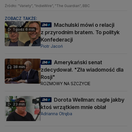
Źródło: "Variety", "IndieWire", "The Guardian", BBC
ZOBACZ TAKŻE:
Machulski mówi o relacji
1 godz 6 min
z przyrodnim bratem. To polityk
Konfederacji
Piotr Jacoń
Amerykański senat
38 min
zdecydował. "Zła wiadomość dla
Rosji"
ROZMOWY NA SZCZYCIE
Dorota Wellman: nagle jakby
23 min
ktoś wrzątkiem mnie oblał
Adrianna Otręba