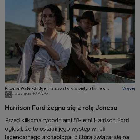
Phoebe Waller-Bridge i Harrison Ford w piątym filmie o
Więcej
Indianie Jonesie
Źródło zdjęcia: PAP/EPA
Harrison Ford żegna się z rolą Jonesa
Przed kilkoma tygodniami 81-letni Harrison Ford
ogłosił, że to ostatni jego występ w roli
legendarnego archeologa, z którą związał się na