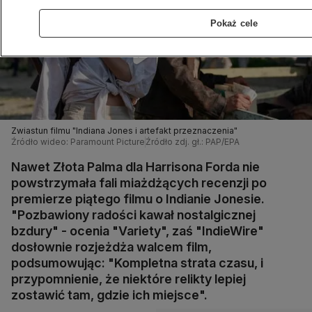
Pokaż cele
Zwiastun filmu "Indiana Jones i artefakt przeznaczenia"
Źródło wideo: Paramount Picture
Źródło zdj. gł.: PAP/EPA
Nawet Złota Palma dla Harrisona Forda nie
powstrzymała fali miażdżących recenzji po
premierze piątego filmu o Indianie Jonesie.
"Pozbawiony radości kawał nostalgicznej
bzdury" - ocenia "Variety", zaś "IndieWire"
dosłownie rozjeżdża walcem film,
podsumowując: "Kompletna strata czasu, i
przypomnienie, że niektóre relikty lepiej
zostawić tam, gdzie ich miejsce".