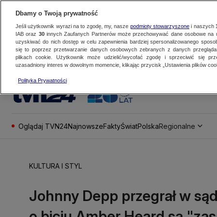
Dbamy o Twoją prywatność
Jeśli użytkownik wyrazi na to zgodę, my, nasze
podmioty stowarzyszone
i naszych
IAB oraz
30
innych Zaufanych Partnerów może przechowywać dane osobowe na ur
uzyskiwać do nich dostęp w celu zapewnienia bardziej spersonalizowanego sposo
się to poprzez przetwarzanie danych osobowych zebranych z danych przegląd
plikach cookie. Użytkownik może udzielić/wycofać zgodę i sprzeciwić się pr
uzasadniony interes w dowolnym momencie, klikając przycisk „Ustawienia plików cook
Polityka Prywatności
Oglądaj TVN24
Najnowsze
Fakty
Świat
Polska
Regionalne
KULTURA I STYL
Johnny Depp przegrał w sądz
o biciu Amber Heard są "za