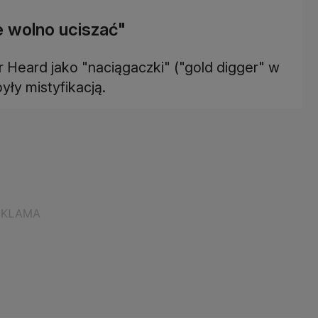
e wolno uciszać"
 Heard jako "naciągaczki" ("gold digger" w
były mistyfikacją.