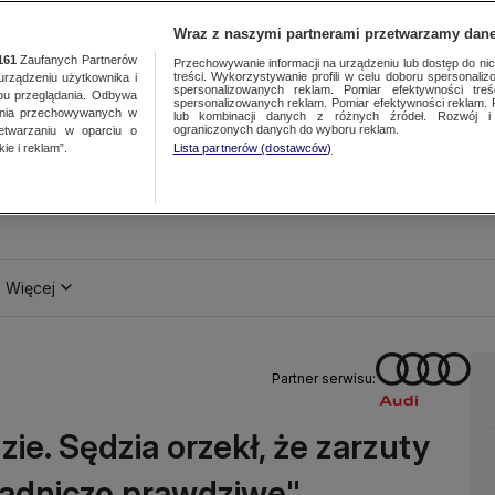
Wraz z naszymi partnerami przetwarzamy dane
161
Zaufanych Partnerów
Przechowywanie informacji na urządzeniu lub dostęp do nich.
treści. Wykorzystywanie profili w celu doboru spersonalizo
ządzeniu użytkownika i
spersonalizowanych reklam. Pomiar efektywności treś
bu przeglądania. Odbywa
spersonalizowanych reklam. Pomiar efektywności reklam. 
ania przechowywanych w
lub kombinacji danych z różnych źródeł. Rozwój i 
ograniczonych danych do wyboru reklam.
zetwarzaniu w oparciu o
ie i reklam”.
Lista partnerów (dostawców)
Więcej
Partner serwisu:
ie. Sędzia orzekł, że zarzuty
sadniczo prawdziwe"