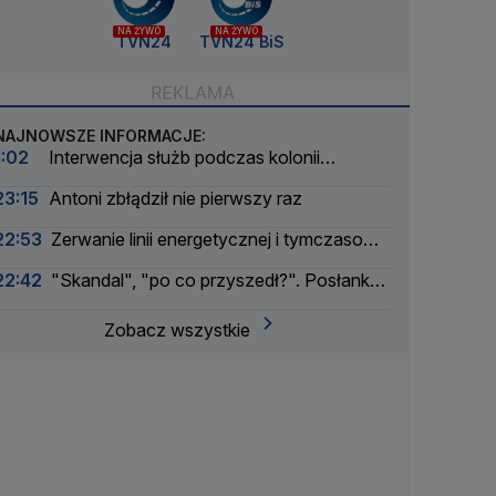
NA ŻYWO
NA ŻYWO
TVN24
TVN24 BiS
NAJNOWSZE INFORMACJE:
1:02
Interwencja służb podczas kolonii
żeglarskiej. Z wody wyciągnięto ponad 30 osób
23:15
Antoni zbłądził nie pierwszy raz
22:53
Zerwanie linii energetycznej i tymczasowa
awaria prądu. Incydent bada Żandarmeria
22:42
"Skandal", "po co przyszedł?". Posłanka
Wojskowa
PiS krytykuje Morawieckiego i publikuje nagranie
Zobacz wszystkie