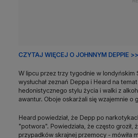
CZYTAJ WIĘCEJ O JOHNNYM DEPPIE >
W lipcu przez trzy tygodnie w londyńskim
wysłuchał zeznań Deppa i Heard na tema
hedonistycznego stylu życia i walki z alko
awantur. Oboje oskarżali się wzajemnie o
Heard powiedział, że Depp po narkotykach
"potwora". Powiedziała, że ​​często groził,
przypadków skrajnej przemocy - mówiła międ