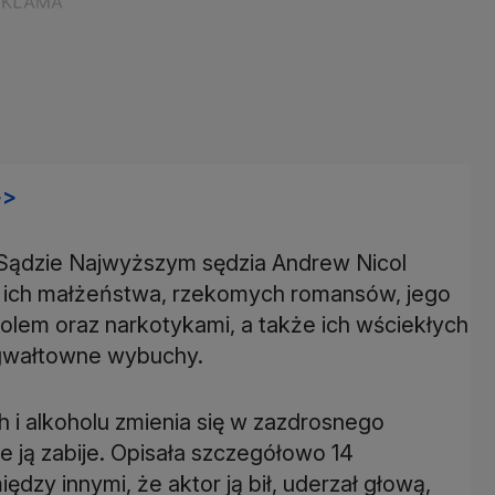
>>
 Sądzie Najwyższym sędzia Andrew Nicol
t ich małżeństwa, rzekomych romansów, jego
holem oraz narkotykami, a także ich wściekłych
 gwałtowne wybuchy.
 i alkoholu zmienia się w zazdrosnego
 że ją zabije. Opisała szczegółowo 14
zy innymi, że ​​aktor ją bił, uderzał głową,