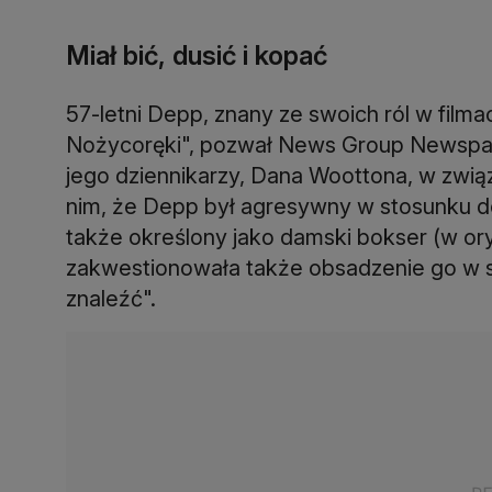
Miał bić, dusić i kopać
57-letni Depp, znany ze swoich ról w filma
Nożycoręki", pozwał News Group Newspap
jego dziennikarzy, Dana Woottona, w zwią
nim, że Depp był agresywny w stosunku d
także określony jako damski bokser (w ory
zakwestionowała także obsadzenie go w ser
znaleźć".