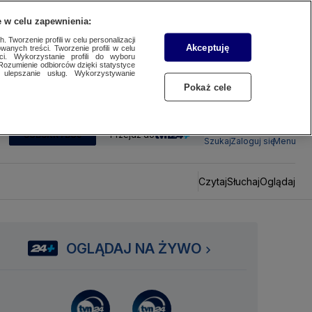
 w celu zapewnienia:
 Tworzenie profili w celu personalizacji
Akceptuję
wanych treści. Tworzenie profili w celu
ci. Wykorzystanie profili do wyboru
Rozumienie odbiorców dzięki statystyce
ulepszanie usług. Wykorzystywanie
Pokaż cele
SUBSKRYBUJ
Przejdź do
Szukaj
Zaloguj się
Menu
Czytaj
Słuchaj
Oglądaj
OGLĄDAJ NA ŻYWO