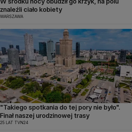
W środku nocy obudził go krzyk, na polu
znaleźli ciało kobiety
WARSZAWA
"Takiego spotkania do tej pory nie było".
Finał naszej urodzinowej trasy
25 LAT TVN24