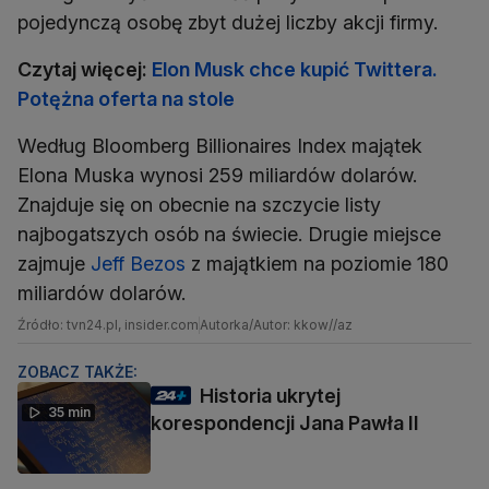
pojedynczą osobę zbyt dużej liczby akcji firmy.
Czytaj więcej:
Elon Musk chce kupić Twittera.
Potężna oferta na stole
Według Bloomberg Billionaires Index majątek
Elona Muska wynosi 259 miliardów dolarów.
Znajduje się on obecnie na szczycie listy
najbogatszych osób na świecie. Drugie miejsce
zajmuje
Jeff Bezos
z majątkiem na poziomie 180
miliardów dolarów.
Źródło: tvn24.pl, insider.com
Autorka/Autor: kkow//az
ZOBACZ TAKŻE:
Historia ukrytej
35 min
korespondencji Jana Pawła II