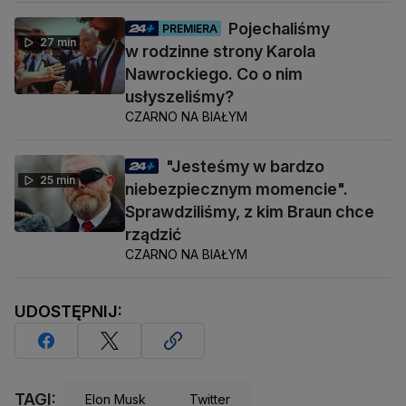
Pojechaliśmy
PREMIERA
27 min
w rodzinne strony Karola
Nawrockiego. Co o nim
usłyszeliśmy?
CZARNO NA BIAŁYM
"Jesteśmy w bardzo
25 min
niebezpiecznym momencie".
Sprawdziliśmy, z kim Braun chce
rządzić
CZARNO NA BIAŁYM
UDOSTĘPNIJ:
TAGI:
Elon Musk
Twitter