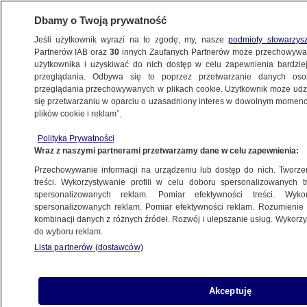
Dbamy o Twoją prywatność
Jeśli użytkownik wyrazi na to zgodę, my, nasze
podmioty stowarzys
Partnerów IAB oraz
30
innych Zaufanych Partnerów może przechowywa
użytkownika i uzyskiwać do nich dostęp w celu zapewnienia bardzi
przeglądania. Odbywa się to poprzez przetwarzanie danych os
przeglądania przechowywanych w plikach cookie. Użytkownik może udzie
KULTURA I STYL
się przetwarzaniu w oparciu o uzasadniony interes w dowolnym momencie
plików cookie i reklam”.
Elon Musk o swoim życiu: w tej chwili
Polityka Prywatności
nie mam nawet własnego mieszkania
Wraz z naszymi partnerami przetwarzamy dane w celu zapewnienia:
Przechowywanie informacji na urządzeniu lub dostęp do nich. Tworzeni
19.04.2022, 12:02
treści. Wykorzystywanie profili w celu doboru spersonalizowanych tr
spersonalizowanych reklam. Pomiar efektywności treści. Wyko
spersonalizowanych reklam. Pomiar efektywności reklam. Rozumienie o
Udostępnij
kombinacji danych z różnych źródeł. Rozwój i ulepszanie usług. Wykor
do wyboru reklam.
Choć majątek Elona Muska szacowany jest
Lista partnerów (dostawców)
obecnie na 259 miliardów dolarów, jego znajomi
przyznają, że jest on wyjątkowo oszczędnym
człowiekiem. Niewiele wydaje na własne
Akceptuję
potrzeby. W rozmowie z szefem organizatorów