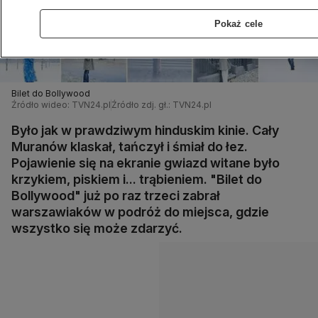
Pokaż cele
Bilet do Bollywood
Źródło wideo: TVN24.pl
Źródło zdj. gł.: TVN24.pl
Było jak w prawdziwym hinduskim kinie. Cały
Muranów klaskał, tańczył i śmiał do łez.
Pojawienie się na ekranie gwiazd witane było
krzykiem, piskiem i... trąbieniem. "Bilet do
Bollywood" już po raz trzeci zabrał
warszawiaków w podróż do miejsca, gdzie
wszystko się może zdarzyć.