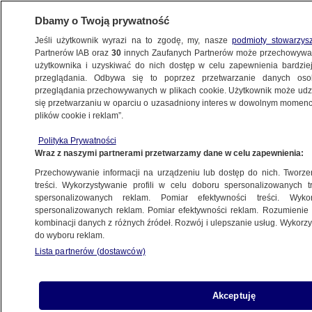
Dbamy o Twoją prywatność
Jeśli użytkownik wyrazi na to zgodę, my, nasze
podmioty stowarzys
Partnerów IAB oraz
30
innych Zaufanych Partnerów może przechowywa
użytkownika i uzyskiwać do nich dostęp w celu zapewnienia bardzi
przeglądania. Odbywa się to poprzez przetwarzanie danych os
przeglądania przechowywanych w plikach cookie. Użytkownik może udzie
KULTURA I STYL
się przetwarzaniu w oparciu o uzasadniony interes w dowolnym momencie
plików cookie i reklam”.
Bollywood w Warszawie
Polityka Prywatności
Wraz z naszymi partnerami przetwarzamy dane w celu zapewnienia:
10.08.2007, 19:15
Aktualizacja:
12.08.2007, 22:49
Przechowywanie informacji na urządzeniu lub dostęp do nich. Tworzeni
treści. Wykorzystywanie profili w celu doboru spersonalizowanych tr
Udostępnij
spersonalizowanych reklam. Pomiar efektywności treści. Wyko
spersonalizowanych reklam. Pomiar efektywności reklam. Rozumienie o
kombinacji danych z różnych źródeł. Rozwój i ulepszanie usług. Wykor
do wyboru reklam.
Lista partnerów (dostawców)
Akceptuję