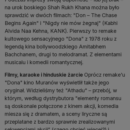
na urok boskiego Shah Rukh Khana można było
sprawdzić w dwóch filmach: "Don – The Chase
Begins Again" i "Nigdy nie mów żegnaj" (Kabhi
Alvida Naa Kehna, KANK). Pierwszy to remake
kultowego sensacyjnego "Dona" z 1978 roku z
legendą kina bollywoodzkiego Amitabhem
Bachchanem, drugi to melodramat. Z elementami
musicalu i komedii romantycznej.
Filmy, karaoke i hinduskie żarcie
Oprócz remake'u
"Dona" kino Muranów wyświetlił także jego
oryginał. Widzieliśmy też "Athadu" – przebój, w
którym, według dystrybutora "elementy romansu
są doskonale połączone z kinem akcji, komedia
miesza się z dramatem, a sceny liryczne są
przeplatane z bardzo sprawnie zrealizowanymi
sekwencjami akcji” (czego chcieć więcej?) i