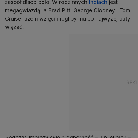
zespół disco polo. W rodzinnych
Indiach
jest
megagwiazdą, a Brad Pitt, George Clooney i Tom
Cruise razem wzięci mogliby mu co najwyżej buty
wiązać.
Podczas imprezy swoją odporność – lub jej brak –