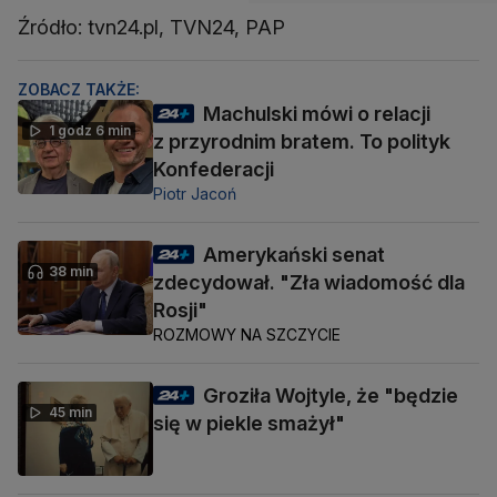
Źródło: tvn24.pl, TVN24, PAP
ZOBACZ TAKŻE:
Machulski mówi o relacji
1 godz 6 min
z przyrodnim bratem. To polityk
Konfederacji
Piotr Jacoń
Amerykański senat
38 min
zdecydował. "Zła wiadomość dla
Rosji"
ROZMOWY NA SZCZYCIE
Groziła Wojtyle, że "będzie
45 min
się w piekle smażył"