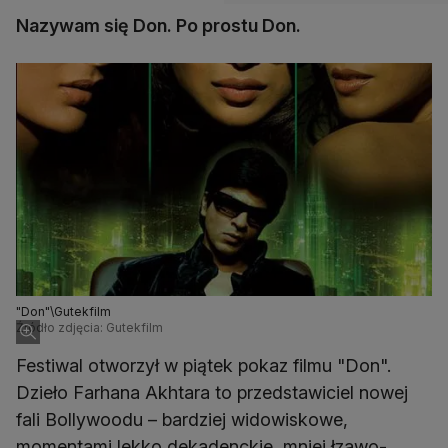
Nazywam się Don. Po prostu Don.
"Don"\Gutekfilm
Źródło zdjęcia: Gutekfilm
Festiwal otworzył w piątek pokaz filmu "Don".
Dzieło Farhana Akhtara to przedstawiciel nowej
fali Bollywoodu – bardziej widowiskowe,
momentami lekko dekadenckie, mniej łzawo-