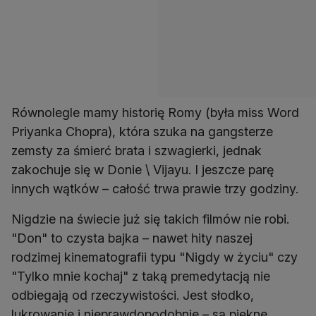
Równolegle mamy historię Romy (była miss Word
Priyanka Chopra), która szuka na gangsterze
zemsty za śmierć brata i szwagierki, jednak
zakochuje się w Donie \ Vijayu. I jeszcze parę
innych wątków – całość trwa prawie trzy godziny.
Nigdzie na świecie już się takich filmów nie robi.
"Don" to czysta bajka – nawet hity naszej
rodzimej kinematografii typu "Nigdy w życiu" czy
"Tylko mnie kochaj" z taką premedytacją nie
odbiegają od rzeczywistości. Jest słodko,
lukrowanie i nieprawdopodobnie – są piękne