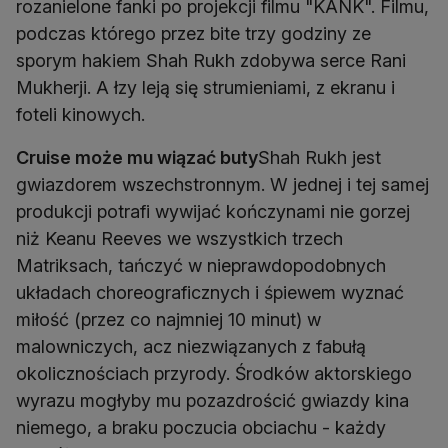
rozanielone fanki po projekcji filmu "KANK". Filmu,
podczas którego przez bite trzy godziny ze
sporym hakiem Shah Rukh zdobywa serce Rani
Mukherji. A łzy leją się strumieniami, z ekranu i
foteli kinowych.
Cruise może mu wiązać buty
Shah Rukh jest
gwiazdorem wszechstronnym. W jednej i tej samej
produkcji potrafi wywijać kończynami nie gorzej
niż Keanu Reeves we wszystkich trzech
Matriksach, tańczyć w nieprawdopodobnych
układach choreograficznych i śpiewem wyznać
miłość (przez co najmniej 10 minut) w
malowniczych, acz niezwiązanych z fabułą
okolicznościach przyrody. Środków aktorskiego
wyrazu mogłyby mu pozazdrościć gwiazdy kina
niemego, a braku poczucia obciachu - każdy