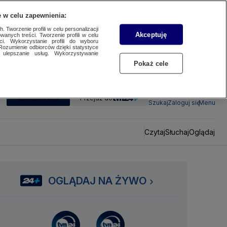
 w celu zapewnienia:
 Tworzenie profili w celu personalizacji
Akceptuję
wanych treści. Tworzenie profili w celu
ci. Wykorzystanie profili do wyboru
Rozumienie odbiorców dzięki statystyce
ulepszanie usług. Wykorzystywanie
Pokaż cele
SUBSKRYBUJ
Przejdź do
Szukaj
Zaloguj się
Menu
Czytaj
Słuchaj
Oglądaj
OGLĄDAJ NA ŻYWO