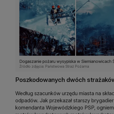
Dogaszanie pożaru wysypiska w Siemianowicach Ś
Źródło zdjęcia: Państwowa Straż Pożarna
Poszkodowanych dwóch strażakó
Według szacunków urzędu miasta na składo
odpadów. Jak przekazał starszy brygadier
komendanta Wojewódzkiego PSP, ogniem ob