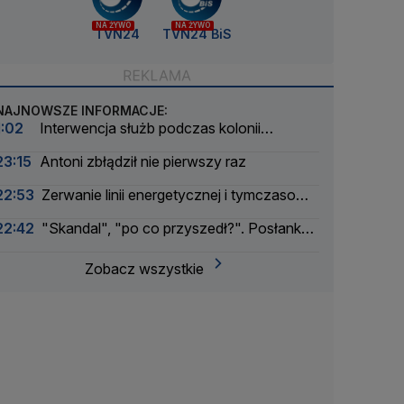
NA ŻYWO
NA ŻYWO
TVN24
TVN24 BiS
NAJNOWSZE INFORMACJE:
1:02
Interwencja służb podczas kolonii
żeglarskiej. Z wody wyciągnięto ponad 30 osób
23:15
Antoni zbłądził nie pierwszy raz
22:53
Zerwanie linii energetycznej i tymczasowa
awaria prądu. Incydent bada Żandarmeria
22:42
"Skandal", "po co przyszedł?". Posłanka
Wojskowa
PiS krytykuje Morawieckiego i publikuje nagranie
Zobacz wszystkie