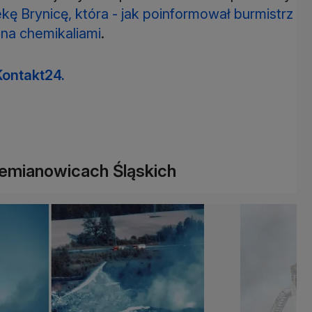
ekę Brynicę, która - jak poinformował burmistrz
ona chemikaliami
.
Kontakt24.
emianowicach Śląskich