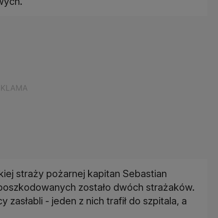
wych.
iej straży pożarnej kapitan Sebastian
ń poszkodowanych zostało dwóch strażaków.
asłabli - jeden z nich trafił do szpitala, a