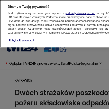
Dbamy o Twoją prywatność
Jeśli użytkownik wyrazi na to zgodę, my, nasze
podmioty stowarzyszone
i naszych
IAB oraz
30
innych Zaufanych Partnerów może przechowywać dane osobowe na ur
uzyskiwać do nich dostęp w celu zapewnienia bardziej spersonalizowanego sposo
się to poprzez przetwarzanie danych osobowych zebranych z danych przegląd
plikach cookie. Użytkownik może udzielić/wycofać zgodę i sprzeciwić się pr
uzasadniony interes w dowolnym momencie, klikając przycisk „Ustawienia plików cook
Polityka Prywatności
Oglądaj TVN24
Najnowsze
Fakty
Świat
Polska
Regionalne
KATOWICE
Dwóch strażaków poszkodo
pożaru składowiska odpad