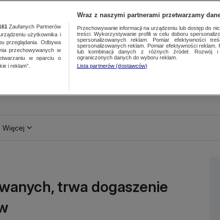
Wraz z naszymi partnerami przetwarzamy dane
161
Zaufanych Partnerów
Przechowywanie informacji na urządzeniu lub dostęp do nich.
treści. Wykorzystywanie profili w celu doboru spersonalizo
ządzeniu użytkownika i
spersonalizowanych reklam. Pomiar efektywności treś
bu przeglądania. Odbywa
spersonalizowanych reklam. Pomiar efektywności reklam. 
ania przechowywanych w
lub kombinacji danych z różnych źródeł. Rozwój i 
ograniczonych danych do wyboru reklam.
zetwarzaniu w oparciu o
ie i reklam”.
Lista partnerów (dostawców)
Więcej
wanych, trwa dogaszenie
ów