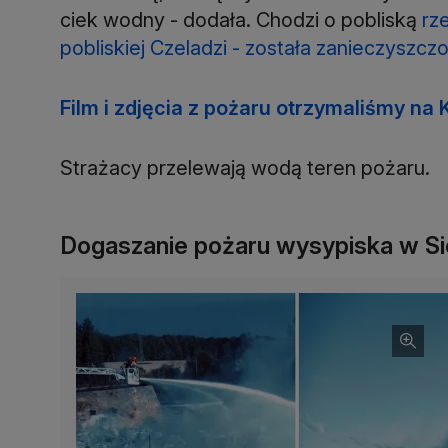
ciek wodny - dodała. Chodzi o pobliską
rz
pobliskiej Czeladzi - została zanieczyszcz
Film i zdjęcia z pożaru otrzymaliśmy na 
Strażacy przelewają wodą teren pożaru.
Dogaszanie pożaru wysypiska w Si