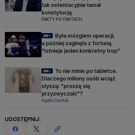
tak ostentacyjnie łamał
konstytucję
FAKTY PO FAKTACH
Była mózgiem operacji,
45 min
a później zaginęła z fortuną.
"Istnieje jeden konkretny trop"
To nie minie po tabletce.
Dlaczego miliony osób wciąż
słyszą: "proszę się
przyzwyczaić"?
Agata Daniluk
UDOSTĘPNIJ: