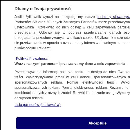
Dbamy o Twoją prywatność
Jeśli użytkownik wyrazi na to zgodę, my, nasze
podmioty stowarzys
Partnerów IAB oraz
30
innych Zaufanych Partnerów może przechowywa
użytkownika i uzyskiwać do nich dostęp w celu zapewnienia bardzi
przeglądania. Odbywa się to poprzez przetwarzanie danych os
przeglądania przechowywanych w plikach cookie. Użytkownik może udzie
CIEKAWOSTKI
się przetwarzaniu w oparciu o uzasadniony interes w dowolnym momencie
plików cookie i reklam”.
Oto najszczęśliwsze kraje świata. Wysoko
Polityka Prywatności
w rankingu sąsiedzi Polski
Wraz z naszymi partnerami przetwarzamy dane w celu zapewnienia:
Przechowywanie informacji na urządzeniu lub dostęp do nich. Tworzeni
20.03.2025, 09:57
treści. Wykorzystywanie profili w celu doboru spersonalizowanych tr
spersonalizowanych reklam. Pomiar efektywności treści. Wyko
spersonalizowanych reklam. Pomiar efektywności reklam. Rozumienie o
Udostępnij
kombinacji danych z różnych źródeł. Rozwój i ulepszanie usług. Wykor
do wyboru reklam.
Lista partnerów (dostawców)
Akceptuję