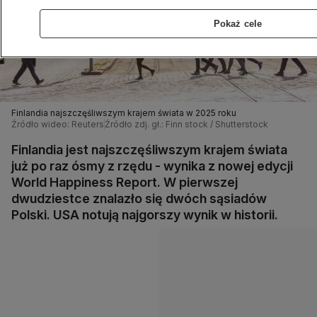
Pokaż cele
Finlandia najszczęśliwszym krajem świata w 2025 roku
Źródło wideo: Reuters
Źródło zdj. gł.: Finn stock / Shutterstock
Finlandia jest najszczęśliwszym krajem świata
już po raz ósmy z rzędu - wynika z nowej edycji
World Happiness Report. W pierwszej
dwudziestce znalazło się dwóch sąsiadów
Polski. USA notują najgorszy wynik w historii.