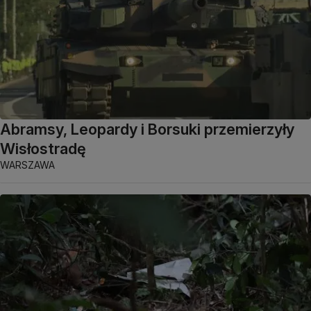
Abramsy, Leopardy i Borsuki przemierzyły
Wisłostradę
WARSZAWA