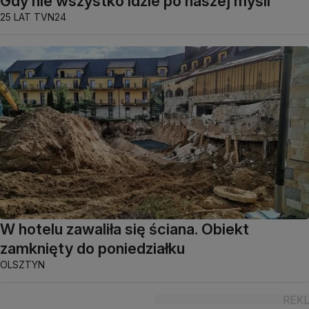
Gdy nie wszystko idzie po naszej myśli
25 LAT TVN24
W hotelu zawaliła się ściana. Obiekt
zamknięty do poniedziałku
OLSZTYN