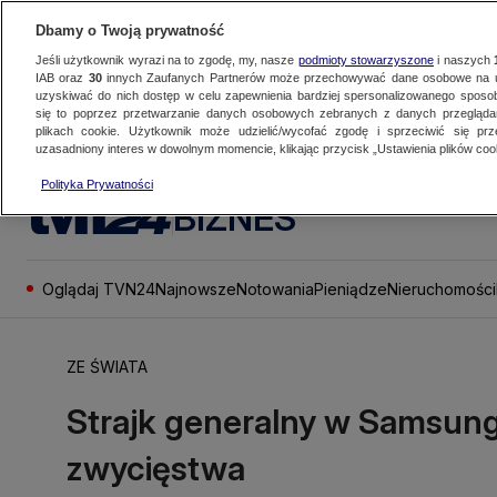
Dbamy o Twoją prywatność
Jeśli użytkownik wyrazi na to zgodę, my, nasze
podmioty stowarzyszone
i naszych
IAB oraz
30
innych Zaufanych Partnerów może przechowywać dane osobowe na ur
uzyskiwać do nich dostęp w celu zapewnienia bardziej spersonalizowanego sposo
się to poprzez przetwarzanie danych osobowych zebranych z danych przegląd
plikach cookie. Użytkownik może udzielić/wycofać zgodę i sprzeciwić się pr
uzasadniony interes w dowolnym momencie, klikając przycisk „Ustawienia plików cook
Polityka Prywatności
BIZNES
Oglądaj TVN24
Najnowsze
Notowania
Pieniądze
Nieruchomości
ZE ŚWIATA
Strajk generalny w Samsun
zwycięstwa