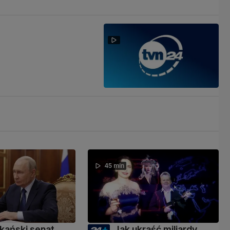
45 min
kański senat
Jak ukraść miliardy