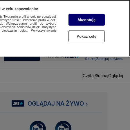
 w celu zapewnienia:
 Tworzenie profili w celu personalizacji
Akceptuję
wanych treści. Tworzenie profili w celu
ci. Wykorzystanie profili do wyboru
Rozumienie odbiorców dzięki statystyce
ulepszanie usług. Wykorzystywanie
Pokaż cele
SUBSKRYBUJ
Przejdź do
Szukaj
Zaloguj się
Menu
Czytaj
Słuchaj
Oglądaj
OGLĄDAJ NA ŻYWO