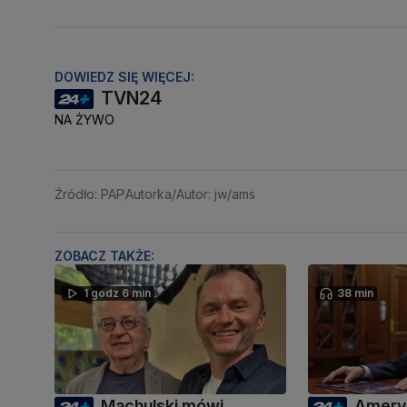
DOWIEDZ SIĘ WIĘCEJ:
TVN24
NA ŻYWO
Źródło: PAP
Autorka/Autor: jw/ams
ZOBACZ TAKŻE:
1 godz 6 min
38 min
Machulski mówi
Amery