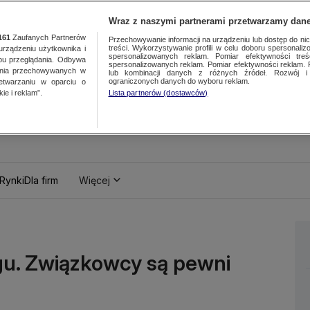
Wraz z naszymi partnerami przetwarzamy dane
161
Zaufanych Partnerów
Przechowywanie informacji na urządzeniu lub dostęp do nich.
treści. Wykorzystywanie profili w celu doboru spersonalizo
ządzeniu użytkownika i
spersonalizowanych reklam. Pomiar efektywności treś
bu przeglądania. Odbywa
spersonalizowanych reklam. Pomiar efektywności reklam. 
ania przechowywanych w
lub kombinacji danych z różnych źródeł. Rozwój i 
ograniczonych danych do wyboru reklam.
zetwarzaniu w oparciu o
ie i reklam”.
Lista partnerów (dostawców)
Rynki
Dla firm
Więcej
gu. Związkowcy są pewni