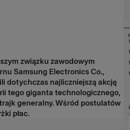
ększym związku zawodowym
nu Samsung Electronics Co.,
li dotychczas najliczniejszą akcję
orii tego giganta technologicznego,
strajk generalny. Wśród postulatów
żki płac.
O