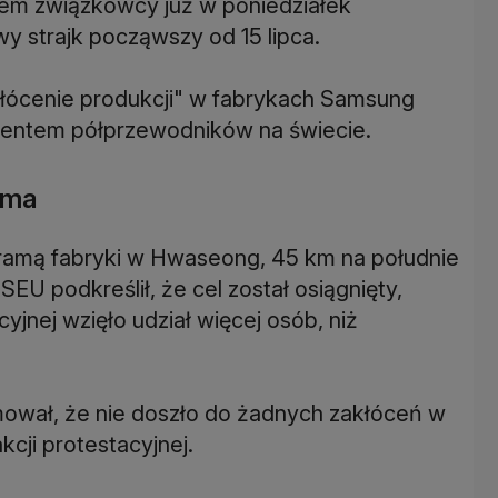
em związkowcy już w poniedziałek
wy strajk począwszy od 15 lipca.
zakłócenie produkcji" w fabrykach Samsung
ucentem półprzewodników na świecie.
 ma
bramą fabryki w Hwaseong, 45 km na południe
SEU podkreślił, że cel został osiągnięty,
jnej wzięło udział więcej osób, niż
mował, że nie doszło do żadnych zakłóceń w
cji protestacyjnej.