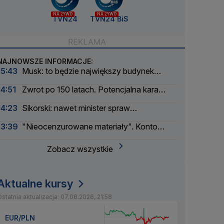
NA ŻYWO
NA ŻYWO
TVN24
TVN24 BiS
NAJNOWSZE INFORMACJE:
15:43
Musk: to będzie największy budynek
świata
14:51
Zwrot po 150 latach. Potencjalna kara
liczona w dziesiątkach tysięcy
14:23
Sikorski: nawet minister spraw
zagranicznych korzysta
13:39
"Nieocenzurowane materiały". Konto
świstaków na OnlyFans
Zobacz wszystkie
Aktualne kursy
statnia aktualizacja: 07.08.2026, 21:58
EUR/PLN