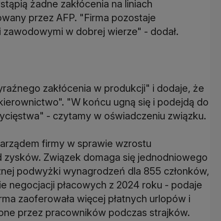
tąpią żadne zakłócenia na liniach
towany przez AFP. "Firma pozostaje
 zawodowymi w dobrej wierze" - dodał.
raźnego zakłócenia w produkcji" i dodaje, że
i kierownictwo". "W końcu ugną się i podejdą do
ycięstwa" - czytamy w oświadczeniu związku.
zarządem firmy w sprawie wzrostu
od zysków. Związek domaga się jednodniowego
cznej podwyżki wynagrodzeń dla 855 członków,
ie negocjacji płacowych z 2024 roku - podaje
rma zaoferowała więcej płatnych urlopów i
ione przez pracowników podczas strajków.