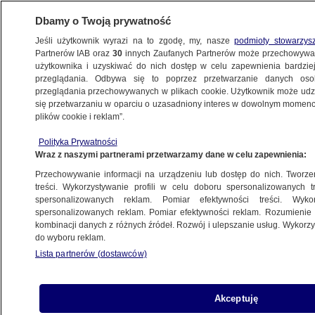
Dbamy o Twoją prywatność
Jeśli użytkownik wyrazi na to zgodę, my, nasze
podmioty stowarzys
Partnerów IAB oraz
30
innych Zaufanych Partnerów może przechowywa
BIZNES
użytkownika i uzyskiwać do nich dostęp w celu zapewnienia bardzi
przeglądania. Odbywa się to poprzez przetwarzanie danych os
przeglądania przechowywanych w plikach cookie. Użytkownik może udzie
ZE ŚWIATA
się przetwarzaniu w oparciu o uzasadniony interes w dowolnym momencie
plików cookie i reklam”.
Brytyjska minister Amber Rudd
o prawach obywateli po brexicie
Polityka Prywatności
Wraz z naszymi partnerami przetwarzamy dane w celu zapewnienia:
Przechowywanie informacji na urządzeniu lub dostęp do nich. Tworzeni
treści. Wykorzystywanie profili w celu doboru spersonalizowanych tr
spersonalizowanych reklam. Pomiar efektywności treści. Wyko
Strajk na Akropolu w najbliższy
spersonalizowanych reklam. Pomiar efektywności reklam. Rozumienie o
weekend
kombinacji danych z różnych źródeł. Rozwój i ulepszanie usług. Wykor
do wyboru reklam.
Lista partnerów (dostawców)
Prezydent USA Donald Trump
Akceptuję
przekazał pensję ministerstwu