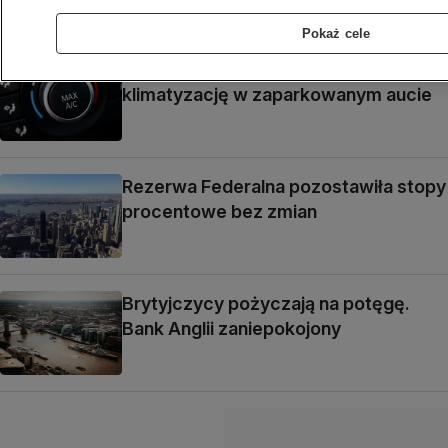
edukacji
Pokaż cele
Włochy. Wysoki mandat za włączoną
klimatyzację w zaparkowanym aucie
Rezerwa Federalna pozostawiła stopy
procentowe bez zmian
Brytyjczycy pożyczają na potęgę.
Bank Anglii zaniepokojony