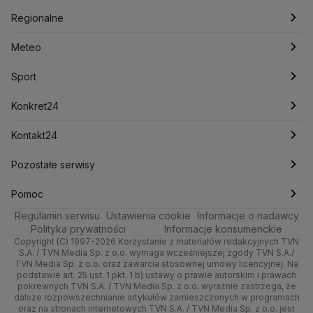
Nieruchomości
Polska
Kryptowaluty
Filmy dokumentalne
Krzysztof Bosak
Krzysztof Hetman
Oglądaj Fakty
Regionalne
Lasy Państwowe
Lech Wałęsa
Lewica
Rynki
Biznes
Podcasty
Fakty po Faktach
Warszawa
Meteo
Lotnisko Chopina
Lotto
Maciej Wąsik
Marcin Przydacz
Marcin Kierwiński
Marian Banaś
Dla firm
Meteo
Artykuły
Fakty o Świecie
Łódź
Pogoda godzinowa
Sport
Mariusz Błaszczak
Mariusz Kamiński
Mark Zuckerberg
Mateusz Morawiecki
Handel
Sport
Newslettery
Ludzie Faktów
Katowice
Pogoda długoterminowa
Piłka Nożna
Konkret24
Michał Kamiński
Ze świata
Zdrowie
Kraków
Pogoda na jutro
Ministerstwo Aktywów Państwowych
Tenis
Najnowsze
Kontakt24
Ministerstwo Edukacji i Nauki
Tech
Technologia
Poznań
Pogoda na weekend
Kolarstwo
Polska
Najnowsze
Pozostałe serwisy
Ministerstwo Infrastruktury
Ministerstwo Kultury
Ministerstwo Obrony Narodowej
Moto
Kultura i styl
Trójmiasto
Najnowsze
Skoki Narciarskie
Świat
Gorące Tematy
TVN
Pomoc
Ministerstwo Rolnictwa
Regulamin serwisu
Dla seniora
Ustawienia cookie
Informacje o nadawcy
Ciekawostki
Ministerstwo Rozwoju i Technologii
Wrocław
Polska
Sporty zimowe
Polityka
Wyślij zgłoszenie
Dzień Dobry TVN
Centrum pomocy
Polityka prywatności
Informacje konsumenckie
Ministerstwo Sportu i Turystyki
Copyright (C) 1997-2026 Korzystanie z materiałów redakcyjnych TVN
Turystyka
Quizy
Kielce
Prognoza
Lekkoatletyka
Zdrowie
Uwaga TVN
Ministerstwo Cyfryzacji
Test zgodności
S.A. / TVN Media Sp. z o.o. wymaga wcześniejszej zgody TVN S.A./
TVN Media Sp. z o.o. oraz zawarcia stosownej umowy licencyjnej. Na
Ministerstwo Edukacji Narodowej
podstawie art. 25 ust. 1 pkt. 1 b) ustawy o prawie autorskim i prawach
Kujawsko-pomorskie
Świat
Siatkówka
Tech
HGTV
Oglądaj na TV
Ministerstwo Finansów
pokrewnych TVN S.A. / TVN Media Sp. z o.o. wyraźnie zastrzega, że
dalsze rozpowszechnianie artykułów zamieszczonych w programach
Ministerstwo Klimatu i Środowiska
Lublin
Nauka
F1
Nauka
TVN Turbo
Zrealizuj voucher
oraz na stronach internetowych TVN S.A. / TVN Media Sp. z o.o. jest