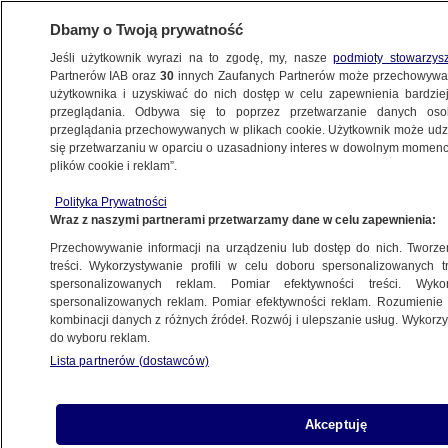
Dbamy o Twoją prywatność
Jeśli użytkownik wyrazi na to zgodę, my, nasze
podmioty stowarzys
Partnerów IAB oraz
30
innych Zaufanych Partnerów może przechowywa
BIZNES
użytkownika i uzyskiwać do nich dostęp w celu zapewnienia bardzi
przeglądania. Odbywa się to poprzez przetwarzanie danych os
przeglądania przechowywanych w plikach cookie. Użytkownik może udzie
ZE ŚWIATA
się przetwarzaniu w oparciu o uzasadniony interes w dowolnym momencie
plików cookie i reklam”.
Premier Norwegii: to oni ucierpią
Polityka Prywatności
najdotkliwiej
Wraz z naszymi partnerami przetwarzamy dane w celu zapewnienia:
Przechowywanie informacji na urządzeniu lub dostęp do nich. Tworzeni
1.08.2025, 16:33
treści. Wykorzystywanie profili w celu doboru spersonalizowanych tr
spersonalizowanych reklam. Pomiar efektywności treści. Wyko
spersonalizowanych reklam. Pomiar efektywności reklam. Rozumienie o
Udostępnij
kombinacji danych z różnych źródeł. Rozwój i ulepszanie usług. Wykor
do wyboru reklam.
Lista partnerów (dostawców)
Akceptuję