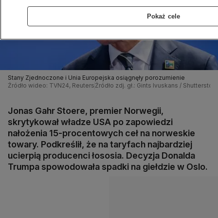
Pokaż cele
Stany Zjednoczone i Unia Europejska osiągnęły porozumienie
Źródło wideo: TVN24, Reuters
Źródło zdj. gł.: Gints Ivuskans / Shuttersto
Jonas Gahr Stoere, premier Norwegii,
skrytykował władze USA po zapowiedzi
nałożenia 15-procentowych ceł na norweskie
towary. Podkreślił, że na taryfach najbardziej
ucierpią producenci łososia. Decyzja Donalda
Trumpa spowodowała spadki na giełdzie w Oslo.