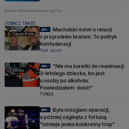
Źródło: PAP
Autorka/Autor: mp/ToL
ZOBACZ TAKŻE:
Machulski mówi o relacji
1 godz 6 min
z przyrodnim bratem. To polityk
Konfederacji
Piotr Jacoń
"Nie ma karetki do reanimacji
39 min
3-letniego dziecka, bo jest
u osoby po alkoholu.
Powiedziałem: dość!"
TVN24
Była mózgiem operacji,
45 min
a później zaginęła z fortuną.
"Istnieje jeden konkretny trop"