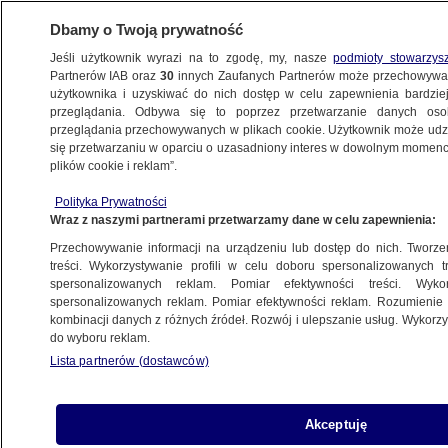
Dbamy o Twoją prywatność
Jeśli użytkownik wyrazi na to zgodę, my, nasze
podmioty stowarzys
Partnerów IAB oraz
30
innych Zaufanych Partnerów może przechowywa
BIZNES
użytkownika i uzyskiwać do nich dostęp w celu zapewnienia bardzi
przeglądania. Odbywa się to poprzez przetwarzanie danych os
przeglądania przechowywanych w plikach cookie. Użytkownik może udzie
ZE ŚWIATA
się przetwarzaniu w oparciu o uzasadniony interes w dowolnym momencie
plików cookie i reklam”.
Trump grozi uderzeniem w europejski
Polityka Prywatności
alkohol
Wraz z naszymi partnerami przetwarzamy dane w celu zapewnienia:
Przechowywanie informacji na urządzeniu lub dostęp do nich. Tworzeni
13.03.2025, 14:29
treści. Wykorzystywanie profili w celu doboru spersonalizowanych tr
spersonalizowanych reklam. Pomiar efektywności treści. Wyko
spersonalizowanych reklam. Pomiar efektywności reklam. Rozumienie o
Udostępnij
kombinacji danych z różnych źródeł. Rozwój i ulepszanie usług. Wykor
do wyboru reklam.
Prezydent USA Donald Trump zagroził
Lista partnerów (dostawców)
nałożeniem 200-procentowych ceł na wina i inne
alkohole produkowane w Europie. Taryfy zostaną
nałożenie, jeżeli Unia Europejska nie zrezygnuje z
Akceptuję
zapowiadanych ceł na amerykańską whisky.