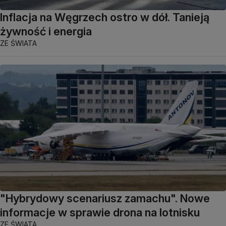
Inflacja na Węgrzech ostro w dół. Tanieją
żywność i energia
ZE ŚWIATA
"Hybrydowy scenariusz zamachu". Nowe
informacje w sprawie drona na lotnisku
ZE ŚWIATA