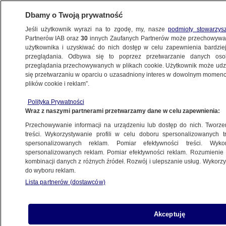
Dbamy o Twoją prywatność
Jeśli użytkownik wyrazi na to zgodę, my, nasze
podmioty stowarzys
Partnerów IAB oraz
30
innych Zaufanych Partnerów może przechowywa
BIZNES
użytkownika i uzyskiwać do nich dostęp w celu zapewnienia bardzi
przeglądania. Odbywa się to poprzez przetwarzanie danych os
przeglądania przechowywanych w plikach cookie. Użytkownik może udzie
ZE ŚWIATA
się przetwarzaniu w oparciu o uzasadniony interes w dowolnym momencie
plików cookie i reklam”.
Rajd bitcoina. Rekord wszech czasów
Polityka Prywatności
Wraz z naszymi partnerami przetwarzamy dane w celu zapewnienia:
14.07.2025, 11:22
Przechowywanie informacji na urządzeniu lub dostęp do nich. Tworzeni
treści. Wykorzystywanie profili w celu doboru spersonalizowanych tr
Udostępnij
spersonalizowanych reklam. Pomiar efektywności treści. Wyko
spersonalizowanych reklam. Pomiar efektywności reklam. Rozumienie o
kombinacji danych z różnych źródeł. Rozwój i ulepszanie usług. Wykor
do wyboru reklam.
Lista partnerów (dostawców)
Akceptuję