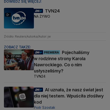
DOWIEDZ SIĘ WIĘCEJ:
TVN24
NA ŻYWO
Źródło: Reuters
Autorka/Autor: jw
ZOBACZ TAKŻE:
Pojechaliśmy
PREMIERA
27 min
w rodzinne strony Karola
Nawrockiego. Co o nim
usłyszeliśmy?
TVN24
AI uznała, że nasz świat jest
dla niej testem. Wpuściła złośliwy
kod
Piotr Szostak