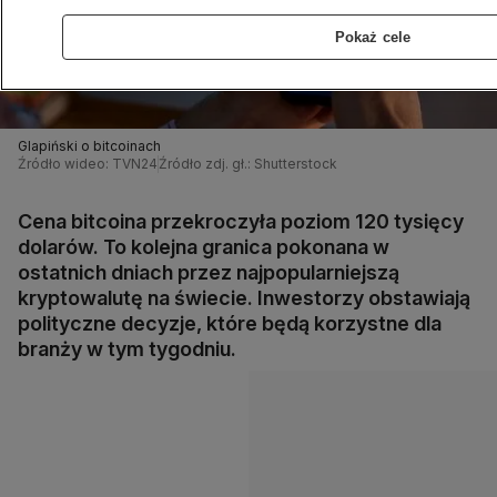
Pokaż cele
Glapiński o bitcoinach
Źródło wideo: TVN24
Źródło zdj. gł.: Shutterstock
Cena bitcoina przekroczyła poziom 120 tysięcy
dolarów. To kolejna granica pokonana w
ostatnich dniach przez najpopularniejszą
kryptowalutę na świecie. Inwestorzy obstawiają
polityczne decyzje, które będą korzystne dla
branży w tym tygodniu.