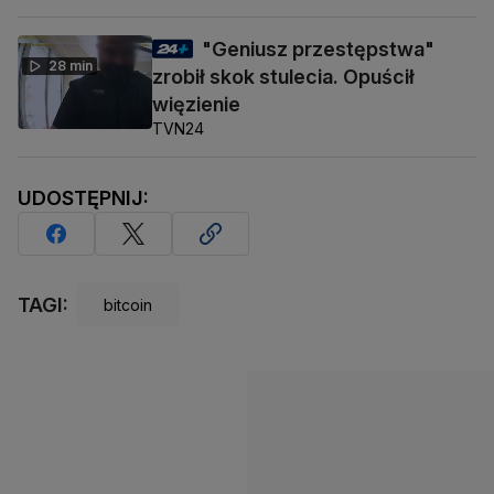
"Geniusz przestępstwa"
28 min
zrobił skok stulecia. Opuścił
więzienie
TVN24
UDOSTĘPNIJ:
TAGI:
bitcoin