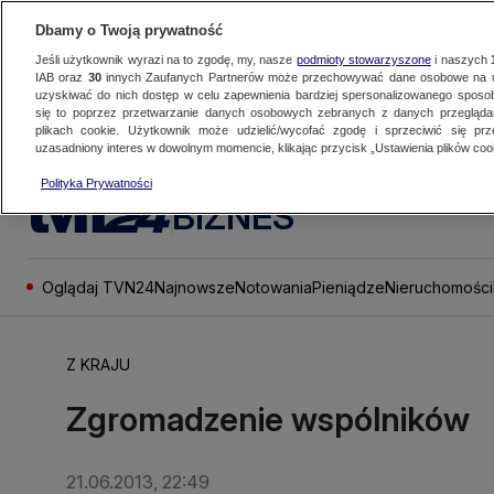
Dbamy o Twoją prywatność
Jeśli użytkownik wyrazi na to zgodę, my, nasze
podmioty stowarzyszone
i naszych
IAB oraz
30
innych Zaufanych Partnerów może przechowywać dane osobowe na ur
uzyskiwać do nich dostęp w celu zapewnienia bardziej spersonalizowanego sposo
się to poprzez przetwarzanie danych osobowych zebranych z danych przegląd
plikach cookie. Użytkownik może udzielić/wycofać zgodę i sprzeciwić się pr
uzasadniony interes w dowolnym momencie, klikając przycisk „Ustawienia plików cook
Polityka Prywatności
BIZNES
Oglądaj TVN24
Najnowsze
Notowania
Pieniądze
Nieruchomości
Z KRAJU
Zgromadzenie wspólników
21.06.2013, 22:49