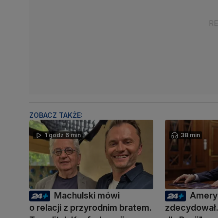
ZOBACZ TAKŻE:
1 godz 6 min
38 min
Machulski mówi
Amery
o relacji z przyrodnim bratem.
zdecydował.