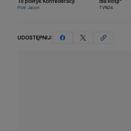
To polityk Konfederacji
dla Rosji"
Piotr Jacoń
TVN24
UDOSTĘPNIJ: