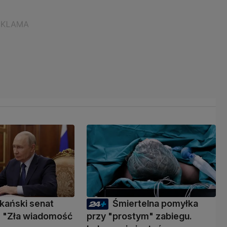
kański senat
Śmiertelna pomyłka
 "Zła wiadomość
przy "prostym" zabiegu.