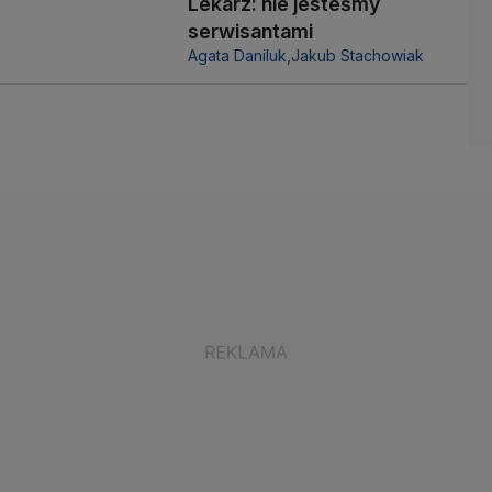
Lekarz: nie jesteśmy
serwisantami
Agata Daniluk,
Jakub Stachowiak