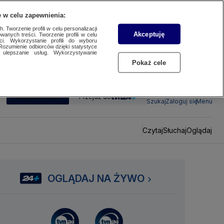
 w celu zapewnienia:
 Tworzenie profili w celu personalizacji
Akceptuję
wanych treści. Tworzenie profili w celu
ci. Wykorzystanie profili do wyboru
Rozumienie odbiorców dzięki statystyce
ulepszanie usług. Wykorzystywanie
Pokaż cele
SUBSKRYBUJ
Przejdź do
Szukaj
Zaloguj się
Menu
Czytaj
Słuchaj
Oglądaj
OGLĄDAJ NA ŻYWO