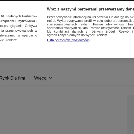
Wraz z naszymi partnerami przetwarzamy dane
161
Zaufanych Partnerów
Przechowywanie informacji na urządzeniu lub dostęp do nich.
treści. Wykorzystywanie profili w celu doboru spersonalizo
ządzeniu użytkownika i
spersonalizowanych reklam. Pomiar efektywności treś
bu przeglądania. Odbywa
spersonalizowanych reklam. Pomiar efektywności reklam. 
ania przechowywanych w
lub kombinacji danych z różnych źródeł. Rozwój i 
ograniczonych danych do wyboru reklam.
zetwarzaniu w oparciu o
ie i reklam”.
Lista partnerów (dostawców)
Rynki
Dla firm
Więcej