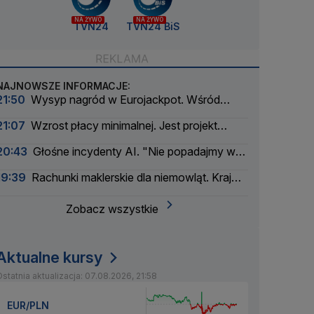
NA ŻYWO
NA ŻYWO
TVN24
TVN24 BiS
NAJNOWSZE INFORMACJE:
21:50
Wysyp nagród w Eurojackpot. Wśród
wygranych Polak
21:07
Wzrost płacy minimalnej. Jest projekt
rządu
20:43
Głośne incydenty AI. "Nie popadajmy w
panikę"
19:39
Rachunki maklerskie dla niemowląt. Kraj
myśli pokoleniowo
Zobacz wszystkie
Aktualne kursy
statnia aktualizacja: 07.08.2026, 21:58
EUR/PLN