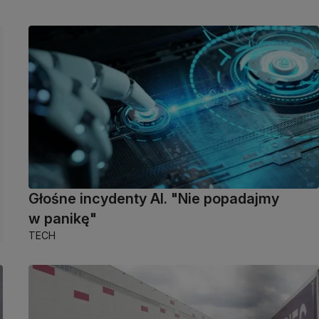
Głośne incydenty AI. "Nie popadajmy
w panikę"
TECH