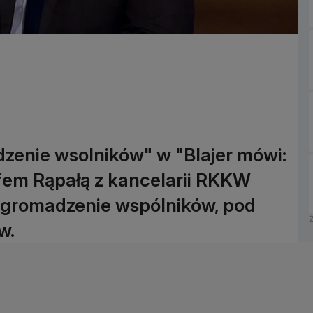
zenie wsolników" w "Blajer mówi:
fem Rąpałą z kancelarii RKKW
zgromadzenie wspólników, pod
w.