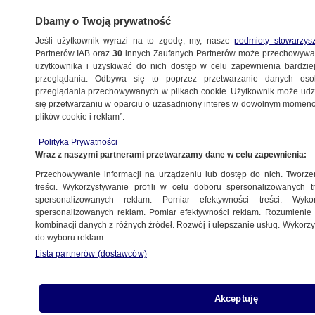
Dbamy o Twoją prywatność
Jeśli użytkownik wyrazi na to zgodę, my, nasze
podmioty stowarzys
Partnerów IAB oraz
30
innych Zaufanych Partnerów może przechowywa
BIZNES
użytkownika i uzyskiwać do nich dostęp w celu zapewnienia bardzi
przeglądania. Odbywa się to poprzez przetwarzanie danych os
przeglądania przechowywanych w plikach cookie. Użytkownik może udzie
Z KRAJU
się przetwarzaniu w oparciu o uzasadniony interes w dowolnym momencie
plików cookie i reklam”.
Wiceminister o terminalu w Świnoujściu.
Polityka Prywatności
"Nikt nam tej inwestycji nie zatrzyma"
Wraz z naszymi partnerami przetwarzamy dane w celu zapewnienia:
Przechowywanie informacji na urządzeniu lub dostęp do nich. Tworzeni
4.08.2025, 15:29
treści. Wykorzystywanie profili w celu doboru spersonalizowanych tr
spersonalizowanych reklam. Pomiar efektywności treści. Wyko
spersonalizowanych reklam. Pomiar efektywności reklam. Rozumienie o
Udostępnij
kombinacji danych z różnych źródeł. Rozwój i ulepszanie usług. Wykor
do wyboru reklam.
Lista partnerów (dostawców)
Akceptuję