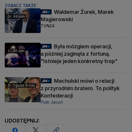
ZOBACZ TAKŻE:
Waldemar Żurek, Marek
44 min
Magierowski
TVN24
Była mózgiem operacji,
45 min
a później zaginęła z fortuną.
"Istnieje jeden konkretny trop"
Machulski mówi o relacji
1 godz 6 min
z przyrodnim bratem. To polityk
Konfederacji
Piotr Jacoń
UDOSTĘPNIJ: