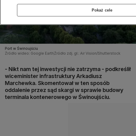
Pokaż cele
Port w Świnoujściu
Źródło wideo: Google Earth
Źródło zdj. gł.: Air Vision/Shutterstock
- Nikt nam tej inwestycji nie zatrzyma - podkreślił
wiceminister infrastruktury Arkadiusz
Marchewka. Skomentował w ten sposób
oddalenie przez sąd skargi w sprawie budowy
terminala kontenerowego w Świnoujściu.