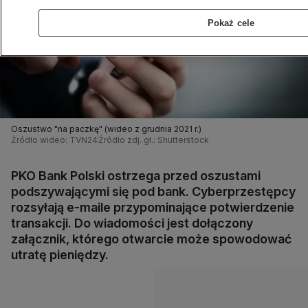
Pokaż cele
Oszustwo "na paczkę" (wideo z grudnia 2021 r.)
Źródło wideo: TVN24
Źródło zdj. gł.: Shutterstock
PKO Bank Polski ostrzega przed oszustami
podszywającymi się pod bank. Cyberprzestępcy
rozsyłają e-maile przypominające potwierdzenie
transakcji. Do wiadomości jest dołączony
załącznik, którego otwarcie może spowodować
utratę pieniędzy.