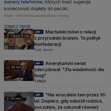
numery telefonów
, których treść sugeruje
konieczność dopłaty do paczki.
Źródło: TVN24 Biznes
Autorka/Autor: mb/dap
ZOBACZ TAKŻE:
Machulski mówi o relacji
1 godz 6 min
z przyrodnim bratem. To polityk
Konfederacji
Piotr Jacoń
Amerykański senat
38 min
zdecydował. "Zła wiadomość dla
Rosji"
TVN24
"Nie wracałem tam przez 30
52 min
lat. Dopiero, gdy odeszli rodzice,
poczułem, że odszedł również