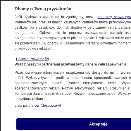
Dbamy o Twoją prywatność
Jeśli użytkownik wyrazi na to zgodę, my, nasze
podmioty stowarzys
Partnerów IAB oraz
30
innych Zaufanych Partnerów może przechowywa
BIZNES
użytkownika i uzyskiwać do nich dostęp w celu zapewnienia bardzi
przeglądania. Odbywa się to poprzez przetwarzanie danych os
przeglądania przechowywanych w plikach cookie. Użytkownik może udzie
Z KRAJU
się przetwarzaniu w oparciu o uzasadniony interes w dowolnym momencie
plików cookie i reklam”.
Największy bank w Polsce ostrzega
Polityka Prywatności
przed nowym oszustwem. "Możesz stracić
Wraz z naszymi partnerami przetwarzamy dane w celu zapewnienia:
dane i pieniądze"
Przechowywanie informacji na urządzeniu lub dostęp do nich. Tworzeni
treści. Wykorzystywanie profili w celu doboru spersonalizowanych tr
21.12.2021, 17:00
spersonalizowanych reklam. Pomiar efektywności treści. Wyko
spersonalizowanych reklam. Pomiar efektywności reklam. Rozumienie o
kombinacji danych z różnych źródeł. Rozwój i ulepszanie usług. Wykor
Udostępnij
do wyboru reklam.
Lista partnerów (dostawców)
Akceptuję