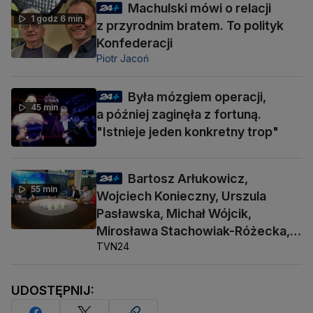
Machulski mówi o relacji
1 godz 6 min
z przyrodnim bratem. To polityk
Konfederacji
Piotr Jacoń
Była mózgiem operacji,
45 min
a później zaginęła z fortuną.
"Istnieje jeden konkretny trop"
Bartosz Arłukowicz,
55 min
Wojciech Konieczny, Urszula
Pasławska, Michał Wójcik,
Mirosława Stachowiak-Różecka,
TVN24
Barbara Socha
UDOSTĘPNIJ: