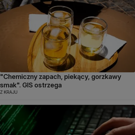
"Chemiczny zapach, piekący, gorzkawy
smak". GIS ostrzega
Z KRAJU