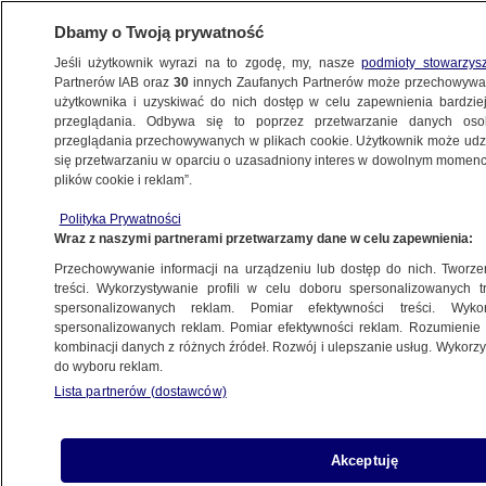
Dbamy o Twoją prywatność
Jeśli użytkownik wyrazi na to zgodę, my, nasze
podmioty stowarzys
Partnerów IAB oraz
30
innych Zaufanych Partnerów może przechowywa
BIZNES
użytkownika i uzyskiwać do nich dostęp w celu zapewnienia bardzi
przeglądania. Odbywa się to poprzez przetwarzanie danych os
przeglądania przechowywanych w plikach cookie. Użytkownik może udzie
Z KRAJU
się przetwarzaniu w oparciu o uzasadniony interes w dowolnym momencie
plików cookie i reklam”.
Kolejna zmiana w PGE. Wiceprezes
Polityka Prywatności
odwołany
Wraz z naszymi partnerami przetwarzamy dane w celu zapewnienia:
Przechowywanie informacji na urządzeniu lub dostęp do nich. Tworzeni
29.02.2024, 06:27
treści. Wykorzystywanie profili w celu doboru spersonalizowanych tr
spersonalizowanych reklam. Pomiar efektywności treści. Wyko
spersonalizowanych reklam. Pomiar efektywności reklam. Rozumienie o
Udostępnij
kombinacji danych z różnych źródeł. Rozwój i ulepszanie usług. Wykor
do wyboru reklam.
Lista partnerów (dostawców)
Akceptuję