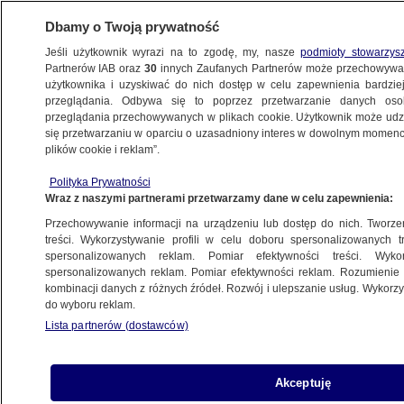
Dbamy o Twoją prywatność
Jeśli użytkownik wyrazi na to zgodę, my, nasze
podmioty stowarzys
Partnerów IAB oraz
30
innych Zaufanych Partnerów może przechowywa
BIZNES
użytkownika i uzyskiwać do nich dostęp w celu zapewnienia bardzi
przeglądania. Odbywa się to poprzez przetwarzanie danych os
przeglądania przechowywanych w plikach cookie. Użytkownik może udzie
Z KRAJU
się przetwarzaniu w oparciu o uzasadniony interes w dowolnym momencie
plików cookie i reklam”.
Kondycja gospodarki oczami prezesów
Polityka Prywatności
Wraz z naszymi partnerami przetwarzamy dane w celu zapewnienia:
7.05.2013, 17:27
Przechowywanie informacji na urządzeniu lub dostęp do nich. Tworzeni
treści. Wykorzystywanie profili w celu doboru spersonalizowanych tr
Udostępnij
spersonalizowanych reklam. Pomiar efektywności treści. Wyko
spersonalizowanych reklam. Pomiar efektywności reklam. Rozumienie o
kombinacji danych z różnych źródeł. Rozwój i ulepszanie usług. Wykor
do wyboru reklam.
Lista partnerów (dostawców)
Akceptuję