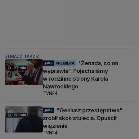
ZOBACZ TAKŻE:
"Żenada, co on
PREMIERA
27 min
wyprawia". Pojechaliśmy
w rodzinne strony Karola
Nawrockiego
TVN24
"Geniusz przestępstwa"
28 min
zrobił skok stulecia. Opuścił
więzienie
TVN24