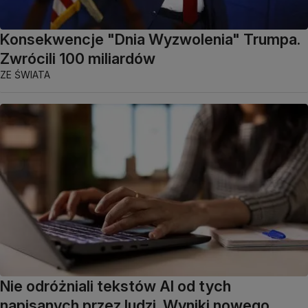
Konsekwencje "Dnia Wyzwolenia" Trumpa.
Zwrócili 100 miliardów
ZE ŚWIATA
Nie odróżniali tekstów AI od tych
napisanych przez ludzi. Wyniki nowego