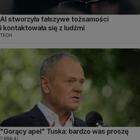
AI stworzyła fałszywe tożsamości
i kontaktowała się z ludźmi
TECH
"Gorący apel" Tuska: bardzo was proszę
Z KRAJU