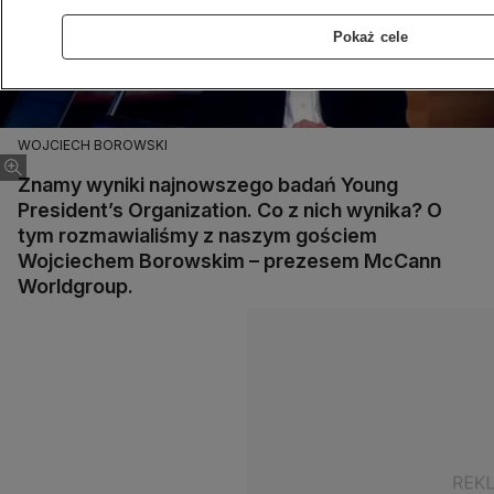
Pokaż cele
WOJCIECH BOROWSKI
Znamy wyniki najnowszego badań Young
President’s Organization. Co z nich wynika? O
tym rozmawialiśmy z naszym gościem
Wojciechem Borowskim – prezesem McCann
Worldgroup.