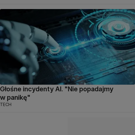
Głośne incydenty AI. "Nie popadajmy
w panikę"
TECH