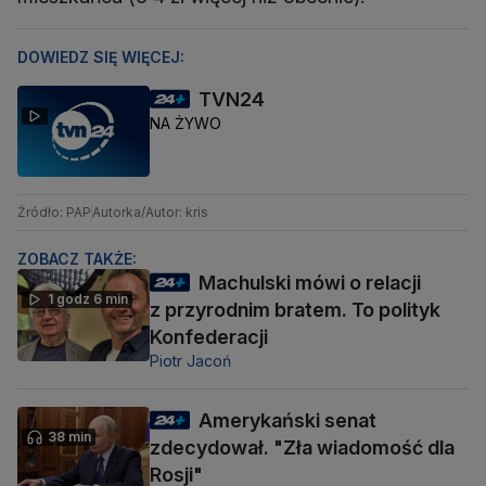
DOWIEDZ SIĘ WIĘCEJ:
TVN24
NA ŻYWO
Źródło: PAP
Autorka/Autor: kris
ZOBACZ TAKŻE:
Machulski mówi o relacji
1 godz 6 min
z przyrodnim bratem. To polityk
Konfederacji
Piotr Jacoń
Amerykański senat
38 min
zdecydował. "Zła wiadomość dla
Rosji"