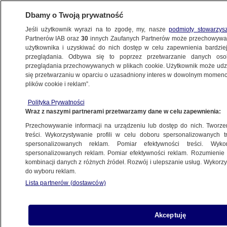
Dbamy o Twoją prywatność
Jeśli użytkownik wyrazi na to zgodę, my, nasze
podmioty stowarzys
Partnerów IAB oraz
30
innych Zaufanych Partnerów może przechowywa
BIZNES
użytkownika i uzyskiwać do nich dostęp w celu zapewnienia bardzi
przeglądania. Odbywa się to poprzez przetwarzanie danych os
przeglądania przechowywanych w plikach cookie. Użytkownik może udzie
Z KRAJU
się przetwarzaniu w oparciu o uzasadniony interes w dowolnym momencie
plików cookie i reklam”.
Lokalna drożyzna na horyzoncie.
Polityka Prywatności
"Samorządowcy są przerażeni ofertami"
Wraz z naszymi partnerami przetwarzamy dane w celu zapewnienia:
Przechowywanie informacji na urządzeniu lub dostęp do nich. Tworzeni
14.06.2022, 08:37
treści. Wykorzystywanie profili w celu doboru spersonalizowanych tr
spersonalizowanych reklam. Pomiar efektywności treści. Wyko
spersonalizowanych reklam. Pomiar efektywności reklam. Rozumienie o
Udostępnij
kombinacji danych z różnych źródeł. Rozwój i ulepszanie usług. Wykor
do wyboru reklam.
Lista partnerów (dostawców)
Akceptuję