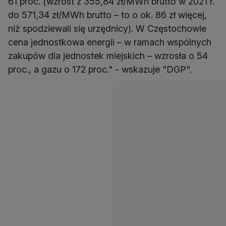
61 proc. (wzrost z 355,84 zł/MWh brutto w 2021 r.
do 571,34 zł/MWh brutto – to o ok. 86 zł więcej,
niż spodziewali się urzędnicy). W Częstochowie
cena jednostkowa energii – w ramach wspólnych
zakupów dla jednostek miejskich – wzrosła o 54