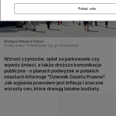
Pokaż cele
Rosnąca inflacja w Polsce
Źródło wideo: TVN24
Źródło zdj. gł.: Shutterstock
Wzrost czynszów, opłat za parkowanie czy
wywóz śmieci, a także droższa komunikacja
publiczna - o planach podwyżek w polskich
miastach informuje "Dziennik Gazeta Prawna".
Jak wyjaśnia powodem jest inflacja i znaczne
wzrosty cen, które drenują lokalne budżety.