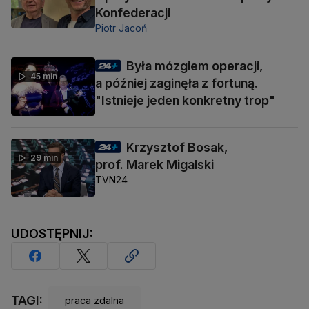
Konfederacji
Piotr Jacoń
Była mózgiem operacji,
45 min
a później zaginęła z fortuną.
"Istnieje jeden konkretny trop"
Krzysztof Bosak,
29 min
prof. Marek Migalski
TVN24
UDOSTĘPNIJ:
TAGI:
praca zdalna