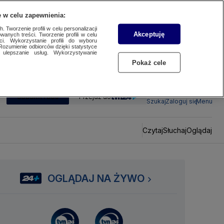
 w celu zapewnienia:
 Tworzenie profili w celu personalizacji
Akceptuję
wanych treści. Tworzenie profili w celu
ci. Wykorzystanie profili do wyboru
Rozumienie odbiorców dzięki statystyce
ulepszanie usług. Wykorzystywanie
Pokaż cele
SUBSKRYBUJ
Przejdź do
Szukaj
Zaloguj się
Menu
Czytaj
Słuchaj
Oglądaj
OGLĄDAJ NA ŻYWO