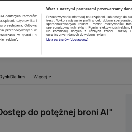
Wraz z naszymi partnerami przetwarzamy dane
161
Zaufanych Partnerów
Przechowywanie informacji na urządzeniu lub dostęp do nich.
treści. Wykorzystywanie profili w celu doboru spersonalizo
ządzeniu użytkownika i
spersonalizowanych reklam. Pomiar efektywności treś
bu przeglądania. Odbywa
spersonalizowanych reklam. Pomiar efektywności reklam. 
ania przechowywanych w
lub kombinacji danych z różnych źródeł. Rozwój i 
ograniczonych danych do wyboru reklam.
zetwarzaniu w oparciu o
ie i reklam”.
Lista partnerów (dostawców)
Rynki
Dla firm
Więcej
Dostęp do potężnej broni AI"