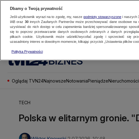
Dbamy o Twoją prywatność
Jeśli użytkownik wyrazi na to zgodę, my, nasze
podmioty stowarzyszone
i naszych
IAB oraz
30
innych Zaufanych Partnerów może przechowywać dane osobowe na ur
uzyskiwać do nich dostęp w celu zapewnienia bardziej spersonalizowanego sposo
się to poprzez przetwarzanie danych osobowych zebranych z danych przegląd
plikach cookie. Użytkownik może udzielić/wycofać zgodę i sprzeciwić się pr
uzasadniony interes w dowolnym momencie, klikając przycisk „Ustawienia plików cook
Polityka Prywatności
BIZNES
Oglądaj TVN24
Najnowsze
Notowania
Pieniądze
Nieruchomości
TECH
Polska w elitarnym gronie. "
Wiktor Knowski
2.07.2026, 10:48
|