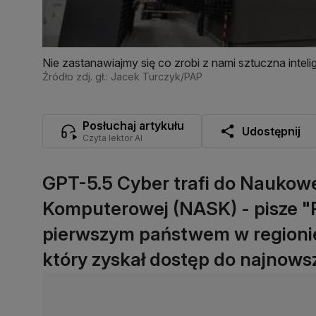
Nie zastanawiajmy się co zrobi z nami sztuczna intel
Źródło zdj. gł.: Jacek Turczyk/PAP
Posłuchaj artykułu
Udostępnij
Czyta lektor AI
GPT-5.5 Cyber trafi do Naukowej
Komputerowej (NASK) - pisze "
pierwszym państwem w regionie 
który zyskał dostęp do najnow