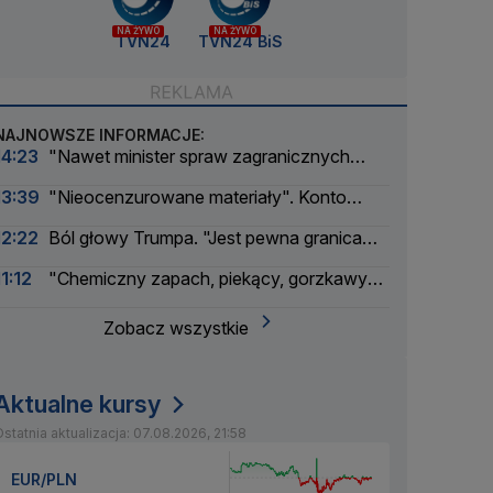
NA ŻYWO
NA ŻYWO
TVN24
TVN24 BiS
NAJNOWSZE INFORMACJE:
14:23
"Nawet minister spraw zagranicznych
korzysta"
13:39
"Nieocenzurowane materiały". Konto
świstaków na OnlyFans
12:22
Ból głowy Trumpa. "Jest pewna granica
bólu dla amerykańskiego prezydenta"
11:12
"Chemiczny zapach, piekący, gorzkawy
smak". GIS ostrzega
Zobacz wszystkie
Aktualne kursy
statnia aktualizacja: 07.08.2026, 21:58
EUR/PLN