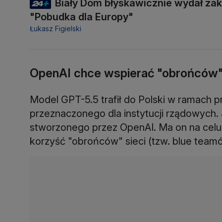
Biały Dom błyskawicznie wydał zak
"Pobudka dla Europy"
Łukasz Figielski
OpenAI chce wspierać "obrońców" 
Model GPT-5.5 trafił do Polski w ramach p
przeznaczonego dla instytucji rządowych.
stworzonego przez OpenAI. Ma on na celu o
korzyść "obrońców" sieci (tzw. blue teamó