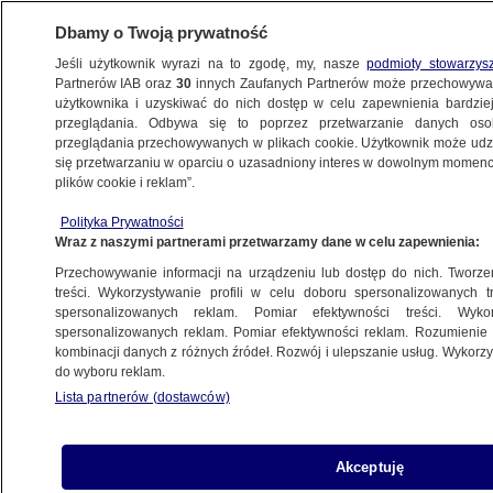
Dbamy o Twoją prywatność
Jeśli użytkownik wyrazi na to zgodę, my, nasze
podmioty stowarzys
Partnerów IAB oraz
30
innych Zaufanych Partnerów może przechowywa
BIZNES
użytkownika i uzyskiwać do nich dostęp w celu zapewnienia bardzi
przeglądania. Odbywa się to poprzez przetwarzanie danych os
przeglądania przechowywanych w plikach cookie. Użytkownik może udzie
RYNKI
się przetwarzaniu w oparciu o uzasadniony interes w dowolnym momencie
plików cookie i reklam”.
Dolar "najtańszy od dwóch lat". Jeden
Polityka Prywatności
powód
Wraz z naszymi partnerami przetwarzamy dane w celu zapewnienia:
Przechowywanie informacji na urządzeniu lub dostęp do nich. Tworzeni
28.12.2023, 07:11
treści. Wykorzystywanie profili w celu doboru spersonalizowanych tr
spersonalizowanych reklam. Pomiar efektywności treści. Wyko
spersonalizowanych reklam. Pomiar efektywności reklam. Rozumienie o
Udostępnij
kombinacji danych z różnych źródeł. Rozwój i ulepszanie usług. Wykor
do wyboru reklam.
Lista partnerów (dostawców)
Akceptuję