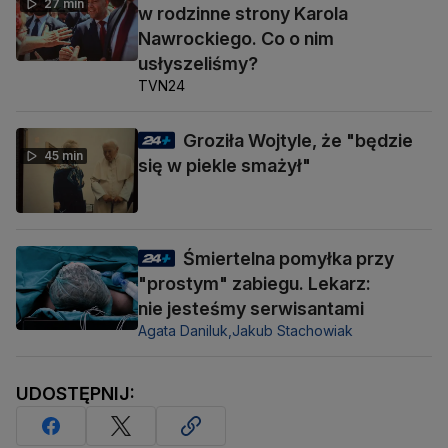
27 min
w rodzinne strony Karola
Nawrockiego. Co o nim
usłyszeliśmy?
TVN24
Groziła Wojtyle, że "będzie
45 min
się w piekle smażył"
Śmiertelna pomyłka przy
"prostym" zabiegu. Lekarz:
nie jesteśmy serwisantami
Agata Daniluk,
Jakub Stachowiak
UDOSTĘPNIJ: