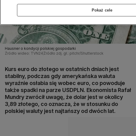
Pokaż cele
Hausner o kondycji polskiej gospodarki
Źródło wideo: TVN24
Źródło zdj. gł.: pitchr/Shutterstock
Kurs euro do złotego w ostatnich dniach jest
stabilny, podczas gdy amerykańska waluta
wyraźnie osłabia się wobec euro, co powoduje
także spadki na parze USDPLN. Ekonomista Rafał
Mundry zwrócił uwagę, że dolar jest w okolicy
3,89 złotego, co oznacza, że w stosunku do
polskiej waluty jest najtańszy od dwóch lat.