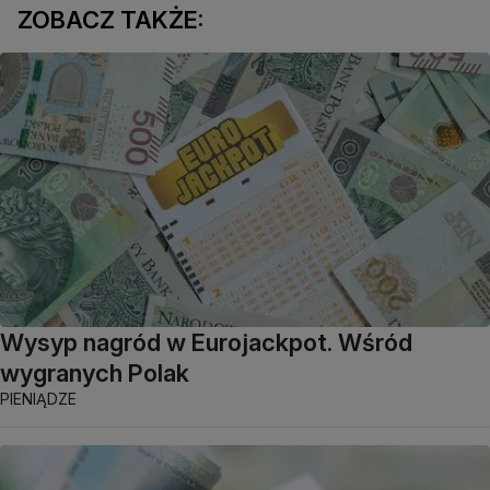
ZOBACZ TAKŻE:
Wysyp nagród w Eurojackpot. Wśród
wygranych Polak
PIENIĄDZE