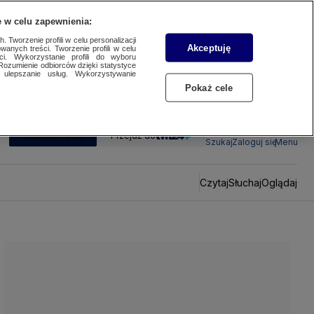
 w celu zapewnienia:
 Tworzenie profili w celu personalizacji
Akceptuję
wanych treści. Tworzenie profili w celu
ci. Wykorzystanie profili do wyboru
Rozumienie odbiorców dzięki statystyce
ulepszanie usług. Wykorzystywanie
Pokaż cele
SUBSKRYBUJ
Przejdź do
Szukaj
Zaloguj się
Menu
Czytaj
Słuchaj
Oglądaj