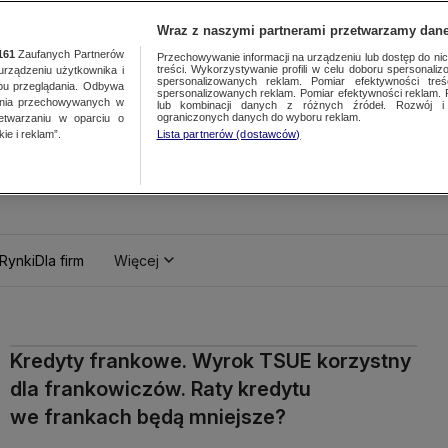
Wraz z naszymi partnerami przetwarzamy dane
161
Zaufanych Partnerów
Przechowywanie informacji na urządzeniu lub dostęp do nich.
treści. Wykorzystywanie profili w celu doboru spersonalizo
ządzeniu użytkownika i
spersonalizowanych reklam. Pomiar efektywności treś
bu przeglądania. Odbywa
spersonalizowanych reklam. Pomiar efektywności reklam. 
ania przechowywanych w
lub kombinacji danych z różnych źródeł. Rozwój i 
ograniczonych danych do wyboru reklam.
zetwarzaniu w oparciu o
ie i reklam”.
Lista partnerów (dostawców)
Rynki
Dla firm
Więcej
Kredyty frankowe. Wyrok TSUE korzystny
dla frankowiczów. Raty kredytu
we frankach będą mniejsze?