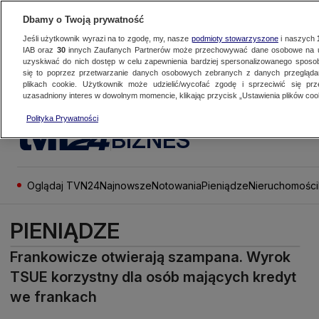
Dbamy o Twoją prywatność
Jeśli użytkownik wyrazi na to zgodę, my, nasze
podmioty stowarzyszone
i naszych
IAB oraz
30
innych Zaufanych Partnerów może przechowywać dane osobowe na ur
uzyskiwać do nich dostęp w celu zapewnienia bardziej spersonalizowanego sposo
się to poprzez przetwarzanie danych osobowych zebranych z danych przegląd
plikach cookie. Użytkownik może udzielić/wycofać zgodę i sprzeciwić się pr
uzasadniony interes w dowolnym momencie, klikając przycisk „Ustawienia plików cook
Polityka Prywatności
BIZNES
Oglądaj TVN24
Najnowsze
Notowania
Pieniądze
Nieruchomości
PIENIĄDZE
Frankowicze otwierają szampana. Wyrok
TSUE korzystny dla osób mających kredyt
we frankach