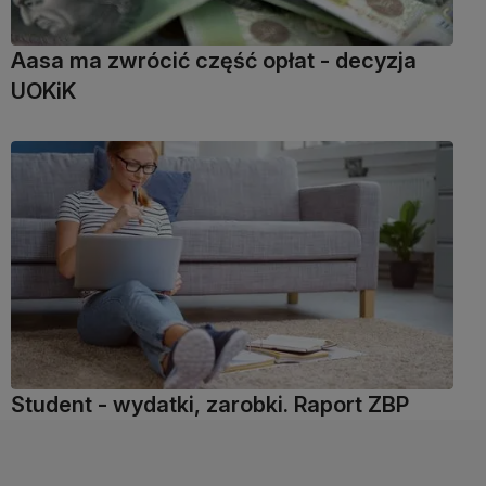
Aasa ma zwrócić część opłat - decyzja
UOKiK
Student - wydatki, zarobki. Raport ZBP