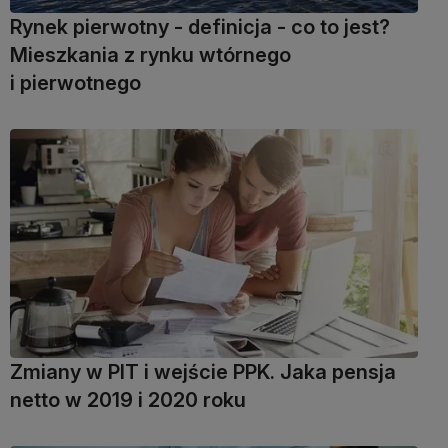
Rynek pierwotny - definicja - co to jest?
Mieszkania z rynku wtórnego
i pierwotnego
Zmiany w PIT i wejście PPK. Jaka pensja
netto w 2019 i 2020 roku