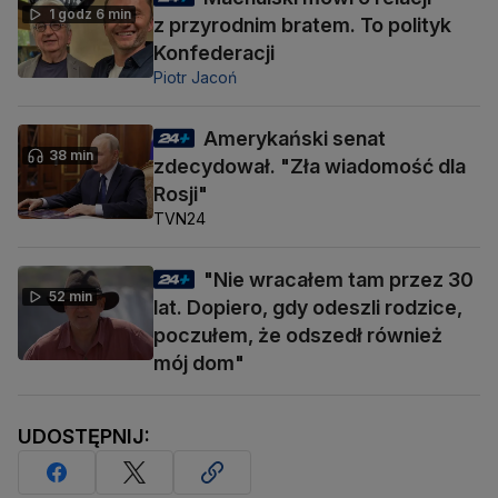
1 godz 6 min
z przyrodnim bratem. To polityk
Konfederacji
Piotr Jacoń
Amerykański senat
38 min
zdecydował. "Zła wiadomość dla
Rosji"
TVN24
"Nie wracałem tam przez 30
52 min
lat. Dopiero, gdy odeszli rodzice,
poczułem, że odszedł również
mój dom"
UDOSTĘPNIJ: