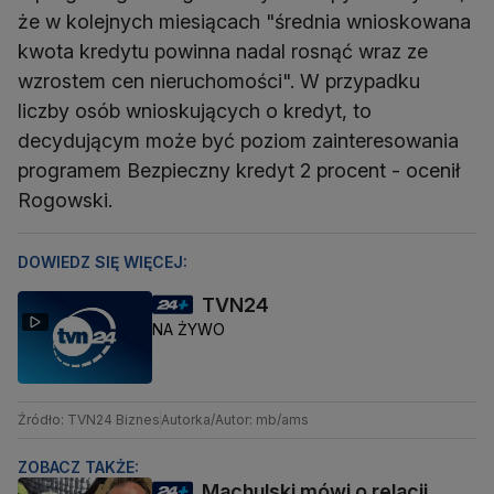
że w kolejnych miesiącach "średnia wnioskowana
kwota kredytu powinna nadal rosnąć wraz ze
wzrostem cen nieruchomości". W przypadku
liczby osób wnioskujących o kredyt, to
decydującym może być poziom zainteresowania
programem Bezpieczny kredyt 2 procent - ocenił
Rogowski.
DOWIEDZ SIĘ WIĘCEJ:
TVN24
NA ŻYWO
Źródło: TVN24 Biznes
Autorka/Autor: mb/ams
ZOBACZ TAKŻE:
Machulski mówi o relacji