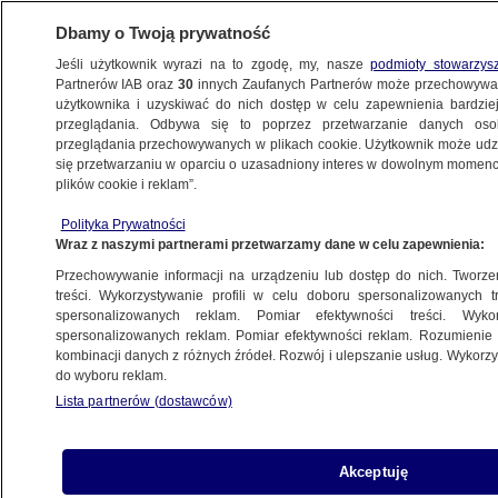
Dbamy o Twoją prywatność
Jeśli użytkownik wyrazi na to zgodę, my, nasze
podmioty stowarzys
Partnerów IAB oraz
30
innych Zaufanych Partnerów może przechowywa
BIZNES
użytkownika i uzyskiwać do nich dostęp w celu zapewnienia bardzi
przeglądania. Odbywa się to poprzez przetwarzanie danych os
przeglądania przechowywanych w plikach cookie. Użytkownik może udzie
PIENIĄDZE
się przetwarzaniu w oparciu o uzasadniony interes w dowolnym momencie
plików cookie i reklam”.
"Rakieta kosmiczna" na rynku kredytów
Polityka Prywatności
mieszkaniowych. Nowe dane
Wraz z naszymi partnerami przetwarzamy dane w celu zapewnienia:
Przechowywanie informacji na urządzeniu lub dostęp do nich. Tworzeni
5.09.2023, 06:50
treści. Wykorzystywanie profili w celu doboru spersonalizowanych tr
spersonalizowanych reklam. Pomiar efektywności treści. Wyko
spersonalizowanych reklam. Pomiar efektywności reklam. Rozumienie o
Udostępnij
kombinacji danych z różnych źródeł. Rozwój i ulepszanie usług. Wykor
do wyboru reklam.
Lista partnerów (dostawców)
Akceptuję