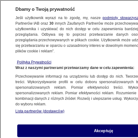
Dbamy o Twoją prywatność
Jeśli użytkownik wyrazi na to zgodę, my, nasze
podmioty stowarzys
Partnerów IAB oraz
30
innych Zaufanych Partnerów może przechowywa
BIZNES
użytkownika i uzyskiwać do nich dostęp w celu zapewnienia bardzi
przeglądania. Odbywa się to poprzez przetwarzanie danych os
przeglądania przechowywanych w plikach cookie. Użytkownik może udzie
NAJNOWSZE
się przetwarzaniu w oparciu o uzasadniony interes w dowolnym momencie
plików cookie i reklam”.
Ukraina tonie
Polityka Prywatności
Wraz z naszymi partnerami przetwarzamy dane w celu zapewnienia:
17.02.2009, 13:38
Aktualizacja:
17.02.2009, 13:58
Przechowywanie informacji na urządzeniu lub dostęp do nich. Tworzeni
treści. Wykorzystywanie profili w celu doboru spersonalizowanych tr
Udostępnij
spersonalizowanych reklam. Pomiar efektywności treści. Wyko
spersonalizowanych reklam. Pomiar efektywności reklam. Rozumienie o
kombinacji danych z różnych źródeł. Rozwój i ulepszanie usług. Wykor
Spadek produktu krajowego brutto na Ukrainie
do wyboru reklam.
wyniósł w styczniu bieżącego roku blisko 20
Lista partnerów (dostawców)
procent w porównaniu ze styczniem 2008 roku -
oświadczył szef grupy doradców prezesa
Narodowego Banku Ukrainy Wałerij Łytwycki.
Akceptuję
Tylko od grudnia PKB spadł ponad 16 proc.