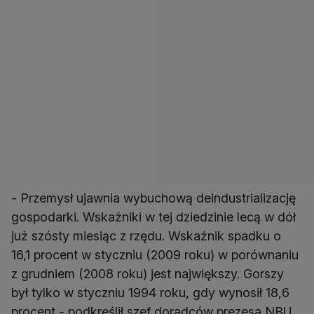
- Przemysł ujawnia wybuchową deindustrializację
gospodarki. Wskaźniki w tej dziedzinie lecą w dół
już szósty miesiąc z rzędu. Wskaźnik spadku o
16,1 procent w styczniu (2009 roku) w porównaniu
z grudniem (2008 roku) jest największy. Gorszy
był tylko w styczniu 1994 roku, gdy wynosił 18,6
procent - podkreślił szef doradców prezesa NBU.