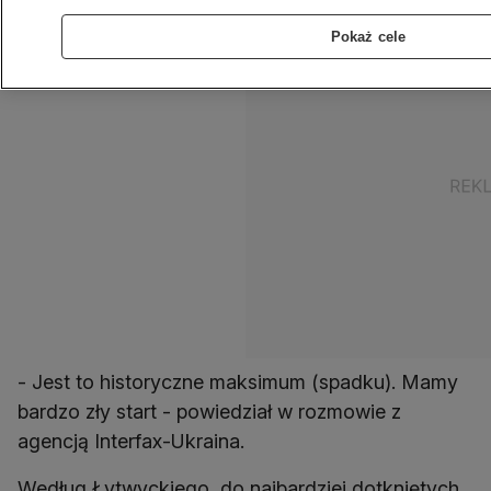
Pokaż cele
- Jest to historyczne maksimum (spadku). Mamy
bardzo zły start - powiedział w rozmowie z
agencją Interfax-Ukraina.
Według Łytwyckiego, do najbardziej dotkniętych