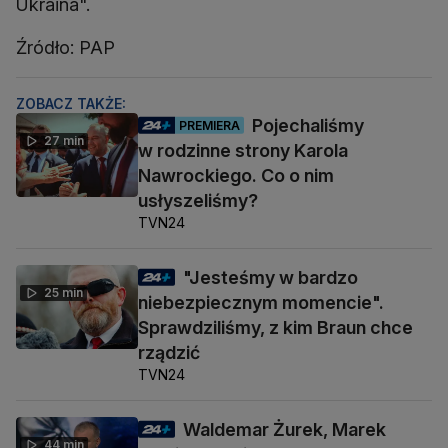
Ukraina".
Źródło: PAP
ZOBACZ TAKŻE:
Pojechaliśmy
PREMIERA
27 min
w rodzinne strony Karola
Nawrockiego. Co o nim
usłyszeliśmy?
TVN24
"Jesteśmy w bardzo
25 min
niebezpiecznym momencie".
Sprawdziliśmy, z kim Braun chce
rządzić
TVN24
Waldemar Żurek, Marek
44 min