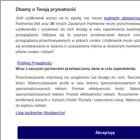
Dbamy o Twoją prywatność
Jeśli użytkownik wyrazi na to zgodę, my, nasze
podmioty stowarzys
Partnerów IAB oraz
30
innych Zaufanych Partnerów może przechowywa
BIZNES
użytkownika i uzyskiwać do nich dostęp w celu zapewnienia bardzi
przeglądania. Odbywa się to poprzez przetwarzanie danych os
przeglądania przechowywanych w plikach cookie. Użytkownik może udzie
NAJNOWSZE
się przetwarzaniu w oparciu o uzasadniony interes w dowolnym momencie
plików cookie i reklam”.
Gaz i hamulec
Z KRAJU
Polityka Prywatności
Wraz z naszymi partnerami przetwarzamy dane w celu zapewnienia:
Przechowywanie informacji na urządzeniu lub dostęp do nich. Tworzeni
treści. Wykorzystywanie profili w celu doboru spersonalizowanych tr
spersonalizowanych reklam. Pomiar efektywności treści. Wyko
Firma. Teraz.
spersonalizowanych reklam. Pomiar efektywności reklam. Rozumienie o
Z KRAJU
kombinacji danych z różnych źródeł. Rozwój i ulepszanie usług. Wykor
do wyboru reklam.
Lista partnerów (dostawców)
Firma. Teraz.
Akceptuję
Z KRAJU