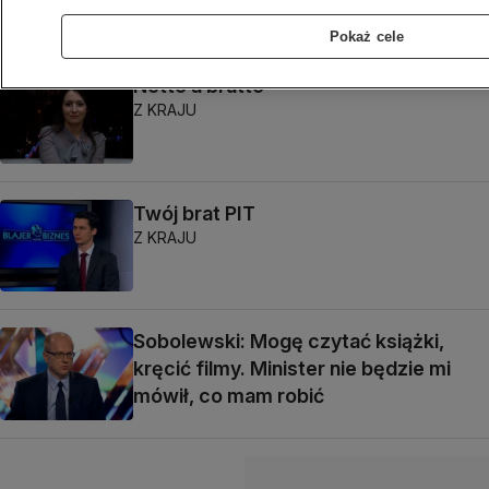
Pokaż cele
Netto a brutto
Z KRAJU
Twój brat PIT
Z KRAJU
Sobolewski: Mogę czytać książki,
kręcić filmy. Minister nie będzie mi
mówił, co mam robić