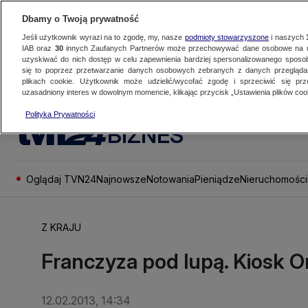
Dbamy o Twoją prywatność
Jeśli użytkownik wyrazi na to zgodę, my, nasze
podmioty stowarzyszone
i naszych
IAB oraz
30
innych Zaufanych Partnerów może przechowywać dane osobowe na ur
uzyskiwać do nich dostęp w celu zapewnienia bardziej spersonalizowanego sposo
się to poprzez przetwarzanie danych osobowych zebranych z danych przegląd
plikach cookie. Użytkownik może udzielić/wycofać zgodę i sprzeciwić się pr
uzasadniony interes w dowolnym momencie, klikając przycisk „Ustawienia plików cook
Polityka Prywatności
BIZNES
Oglądaj TVN24
Najnowsze
Notowania
Pieniądze
Nieruchomości
Z KRAJU
Franczyza pod lupą. Kiosk 
12.02.2013, 14:34