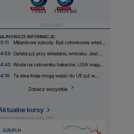
NA ŻYWO
NA ŻYWO
TVN24
TVN24 BiS
NAJNOWSZE INFORMACJE:
15:11
Miliardowe szkody. Byli członkowie władz
Orlenu z aktem oskarżenia
14:59
Opłata już przy składaniu wniosku. Jest
podpis prezydenta
14:40
Woda na celowniku hakerów. USA mają
poważny problem
14:18
Te dwa kraje mogą wejść do UE już w
2028 roku
Zobacz wszystkie
Aktualne kursy
statnia aktualizacja: Dziś, 13:51
EUR/PLN