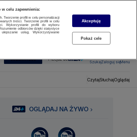
 w celu zapewnienia:
 Tworzenie profili w celu personalizacji
Akceptuję
wanych treści. Tworzenie profili w celu
ci. Wykorzystanie profili do wyboru
Rozumienie odbiorców dzięki statystyce
ulepszanie usług. Wykorzystywanie
Pokaż cele
SUBSKRYBUJ
Przejdź do
Szukaj
Zaloguj się
Menu
Czytaj
Słuchaj
Oglądaj
OGLĄDAJ NA ŻYWO