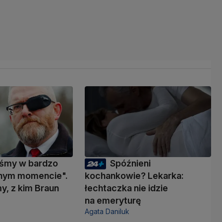
eśmy w bardzo
Spóźnieni
nym momencie".
kochankowie? Lekarka:
y, z kim Braun
łechtaczka nie idzie
ć
na emeryturę
Agata Daniluk