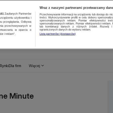
Wraz z naszymi partnerami przetwarzamy dane
161
Zaufanych Partnerów
Przechowywanie informacji na urządzeniu lub dostęp do nich.
treści. Wykorzystywanie profili w celu doboru spersonalizo
ządzeniu użytkownika i
spersonalizowanych reklam. Pomiar efektywności treś
bu przeglądania. Odbywa
spersonalizowanych reklam. Pomiar efektywności reklam. 
ania przechowywanych w
lub kombinacji danych z różnych źródeł. Rozwój i 
ograniczonych danych do wyboru reklam.
zetwarzaniu w oparciu o
ie i reklam”.
Lista partnerów (dostawców)
Rynki
Dla firm
Więcej
One Minute