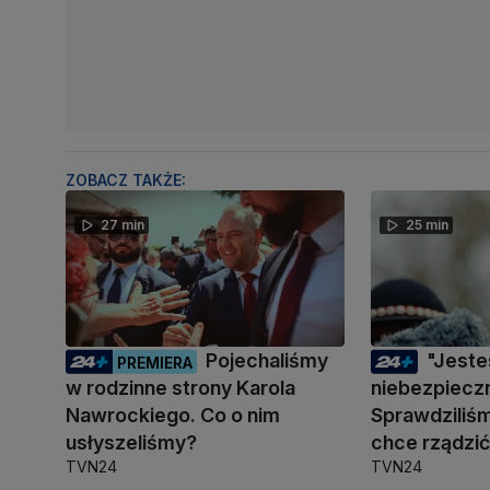
ZOBACZ TAKŻE:
27 min
25 min
Pojechaliśmy
"Jest
PREMIERA
w rodzinne strony Karola
niebezpiecz
Nawrockiego. Co o nim
Sprawdziliśm
usłyszeliśmy?
chce rządzi
TVN24
TVN24