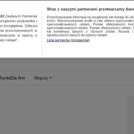
Wraz z naszymi partnerami przetwarzamy dane
161
Zaufanych Partnerów
Przechowywanie informacji na urządzeniu lub dostęp do nich.
treści. Wykorzystywanie profili w celu doboru spersonalizo
ządzeniu użytkownika i
spersonalizowanych reklam. Pomiar efektywności treś
bu przeglądania. Odbywa
spersonalizowanych reklam. Pomiar efektywności reklam. 
ania przechowywanych w
lub kombinacji danych z różnych źródeł. Rozwój i 
ograniczonych danych do wyboru reklam.
zetwarzaniu w oparciu o
ie i reklam”.
Lista partnerów (dostawców)
Rynki
Dla firm
Więcej