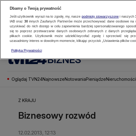
Dbamy o Twoją prywatność
Jeśli użytkownik wyrazi na to zgodę, my, nasze
podmioty stowarzyszone
i naszych
IAB oraz
30
innych Zaufanych Partnerów może przechowywać dane osobowe na ur
uzyskiwać do nich dostęp w celu zapewnienia bardziej spersonalizowanego sposo
się to poprzez przetwarzanie danych osobowych zebranych z danych przegląd
plikach cookie. Użytkownik może udzielić/wycofać zgodę i sprzeciwić się pr
uzasadniony interes w dowolnym momencie, klikając przycisk „Ustawienia plików cook
Polityka Prywatności
BIZNES
Oglądaj TVN24
Najnowsze
Notowania
Pieniądze
Nieruchomości
Z KRAJU
Biznesowy rozwód
12.02.2013, 12:13