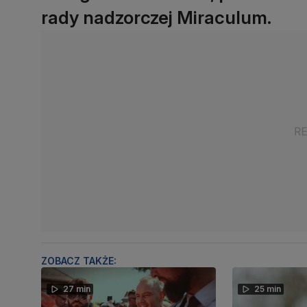
rady nadzorczej Miraculum.
ZOBACZ TAKŻE:
27 min
25 min