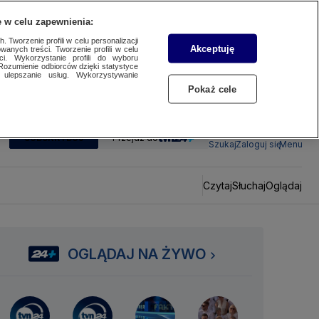
 w celu zapewnienia:
 Tworzenie profili w celu personalizacji
Akceptuję
wanych treści. Tworzenie profili w celu
ci. Wykorzystanie profili do wyboru
Rozumienie odbiorców dzięki statystyce
ulepszanie usług. Wykorzystywanie
Pokaż cele
SUBSKRYBUJ
Przejdź do
Szukaj
Zaloguj się
Menu
Czytaj
Słuchaj
Oglądaj
OGLĄDAJ NA ŻYWO