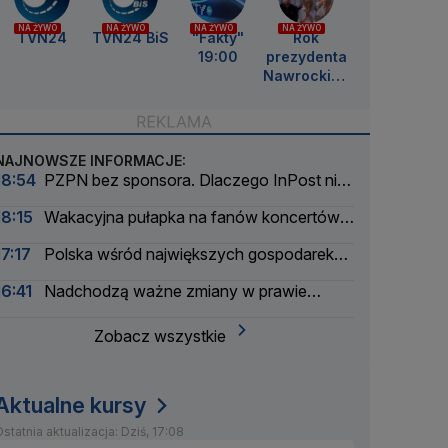
NA ŻYWO
NA ŻYWO
NA ŻYWO
NA ŻYWO
TVN24
TVN24 BiS
"Fakty"
Rok
19:00
prezydenta
Nawrockieg
o
NAJNOWSZE INFORMACJE:
18:54
PZPN bez sponsora. Dlaczego InPost nie
przedłużył umowy?
18:15
Wakacyjna pułapka na fanów koncertów.
Łatwo stracić pieniądze
17:17
Polska wśród największych gospodarek
UE. Wyprzedzamy Belgię i Szwecję
16:41
Nadchodzą ważne zmiany w prawie
energetycznym
Zobacz wszystkie
Aktualne kursy
statnia aktualizacja: Dziś, 17:08