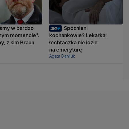
eśmy w bardzo
Spóźnieni
nym momencie".
kochankowie? Lekarka:
y, z kim Braun
łechtaczka nie idzie
ć
na emeryturę
Agata Daniluk