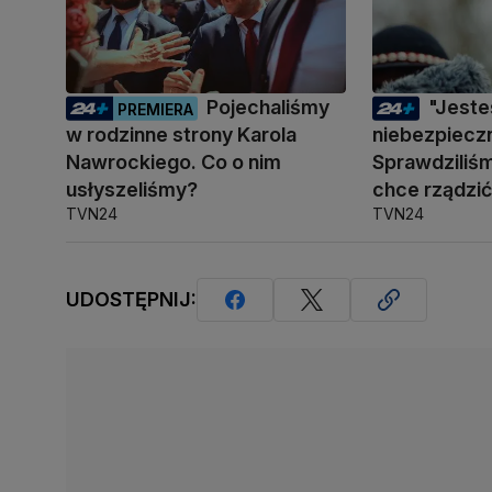
Pojechaliśmy
"Jest
PREMIERA
w rodzinne strony Karola
niebezpiecz
Nawrockiego. Co o nim
Sprawdziliśm
usłyszeliśmy?
chce rządzi
TVN24
TVN24
UDOSTĘPNIJ: