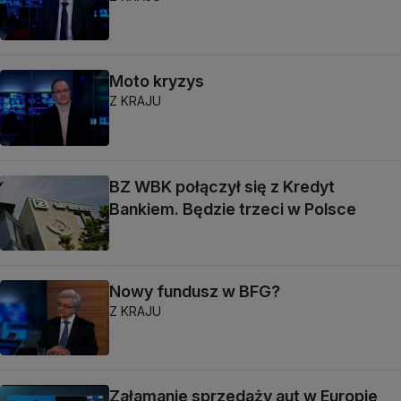
Moto kryzys
Z KRAJU
BZ WBK połączył się z Kredyt
Bankiem. Będzie trzeci w Polsce
Nowy fundusz w BFG?
Z KRAJU
Załamanie sprzedaży aut w Europie