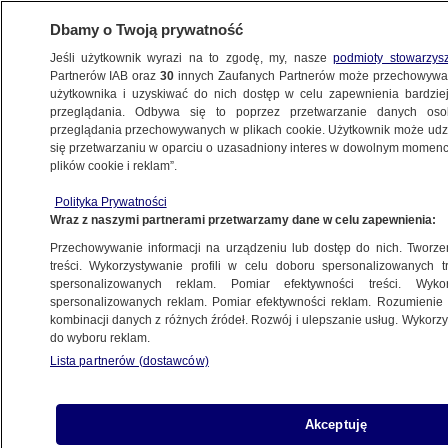
Dbamy o Twoją prywatność
Jeśli użytkownik wyrazi na to zgodę, my, nasze
podmioty stowarzys
Partnerów IAB oraz
30
innych Zaufanych Partnerów może przechowywa
BIZNES
użytkownika i uzyskiwać do nich dostęp w celu zapewnienia bardzi
przeglądania. Odbywa się to poprzez przetwarzanie danych os
przeglądania przechowywanych w plikach cookie. Użytkownik może udzie
NAJNOWSZE
się przetwarzaniu w oparciu o uzasadniony interes w dowolnym momencie
plików cookie i reklam”.
Firma. Teraz.
Z KRAJU
Polityka Prywatności
Wraz z naszymi partnerami przetwarzamy dane w celu zapewnienia:
Przechowywanie informacji na urządzeniu lub dostęp do nich. Tworzeni
treści. Wykorzystywanie profili w celu doboru spersonalizowanych tr
spersonalizowanych reklam. Pomiar efektywności treści. Wyko
Ceny dumpingowe
spersonalizowanych reklam. Pomiar efektywności reklam. Rozumienie o
Z KRAJU
kombinacji danych z różnych źródeł. Rozwój i ulepszanie usług. Wykor
do wyboru reklam.
Lista partnerów (dostawców)
Brat VAT
Akceptuję
Z KRAJU