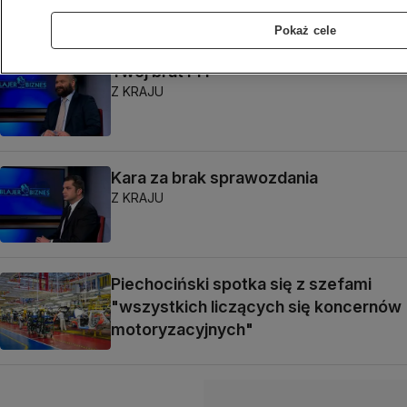
Pokaż cele
Twój brat PIT
Z KRAJU
Kara za brak sprawozdania
Z KRAJU
Piechociński spotka się z szefami
"wszystkich liczących się koncernów
motoryzacyjnych"