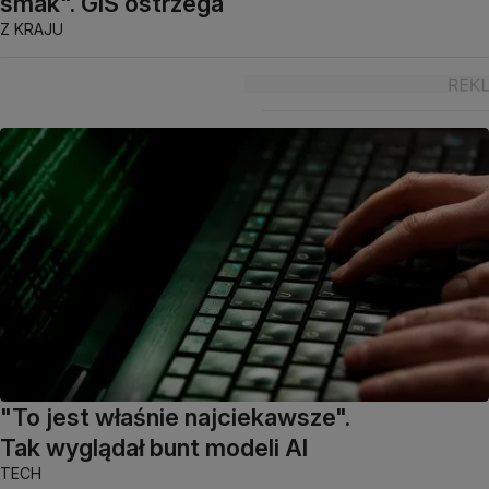
smak". GIS ostrzega
Z KRAJU
"To jest właśnie najciekawsze".
Tak wyglądał bunt modeli AI
TECH