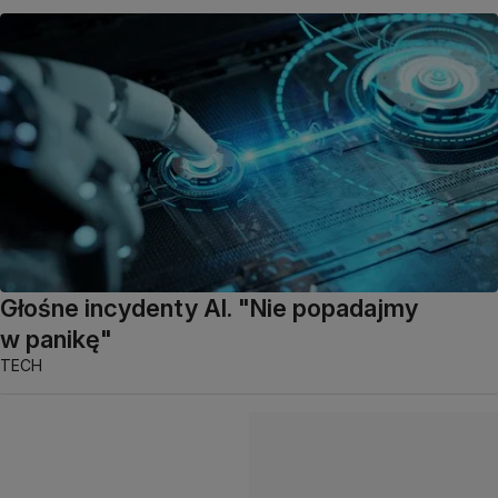
Głośne incydenty AI. "Nie popadajmy
w panikę"
TECH