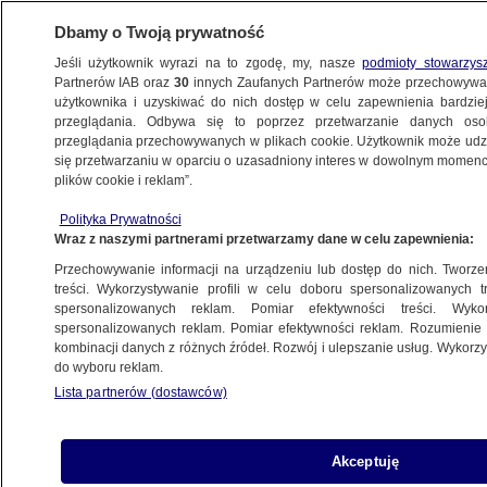
Dbamy o Twoją prywatność
Jeśli użytkownik wyrazi na to zgodę, my, nasze
podmioty stowarzys
Partnerów IAB oraz
30
innych Zaufanych Partnerów może przechowywa
BIZNES
użytkownika i uzyskiwać do nich dostęp w celu zapewnienia bardzi
przeglądania. Odbywa się to poprzez przetwarzanie danych os
przeglądania przechowywanych w plikach cookie. Użytkownik może udzie
Z KRAJU
się przetwarzaniu w oparciu o uzasadniony interes w dowolnym momencie
plików cookie i reklam”.
Grunt to inwestycja
Polityka Prywatności
Wraz z naszymi partnerami przetwarzamy dane w celu zapewnienia:
12.02.2013, 18:21
Przechowywanie informacji na urządzeniu lub dostęp do nich. Tworzeni
treści. Wykorzystywanie profili w celu doboru spersonalizowanych tr
Udostępnij
spersonalizowanych reklam. Pomiar efektywności treści. Wyko
spersonalizowanych reklam. Pomiar efektywności reklam. Rozumienie o
kombinacji danych z różnych źródeł. Rozwój i ulepszanie usług. Wykor
do wyboru reklam.
Lista partnerów (dostawców)
Akceptuję