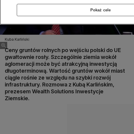
Pokaż cele
Kuba Karliński
Ceny gruntów rolnych po wejściu polski do UE
gwałtownie rosły. Szczególnie ziemia wokół
aglomeracji może być atrakcyjną inwestycją
długoterminową. Wartość gruntów wokół miast
ciągle rośnie ze względu na szybki rozwój
infrastruktury. Rozmowa z Kubą Karlińskim,
prezesem Wealth Solutions Inwestycje
Ziemskie.