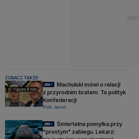
ZOBACZ TAKŻE:
Machulski mówi o relacji
1 godz 6 min
z przyrodnim bratem. To polityk
Konfederacji
Piotr Jacoń
Śmiertelna pomyłka przy
"prostym" zabiegu. Lekarz: