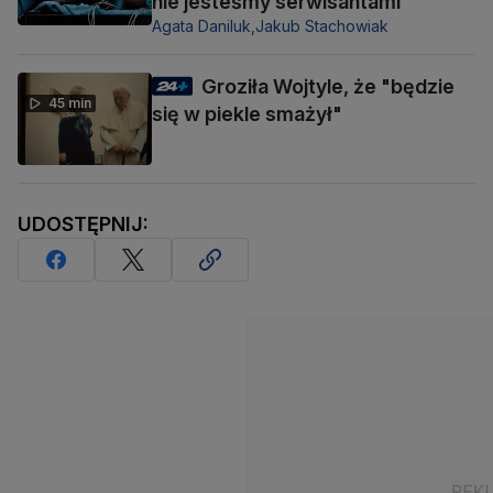
nie jesteśmy serwisantami
Agata Daniluk,
Jakub Stachowiak
Groziła Wojtyle, że "będzie
45 min
się w piekle smażył"
UDOSTĘPNIJ: